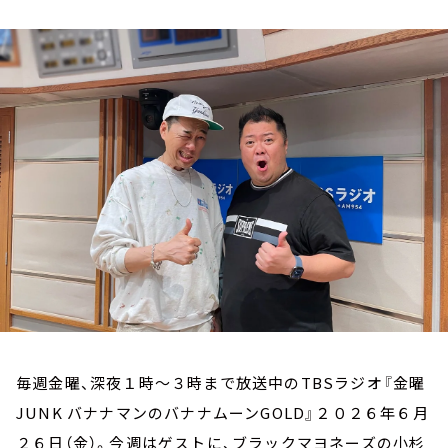
お知らせ
イベント・グッズ
YouTube
会社情報
毎週金曜、深夜１時～３時まで放送中のTBSラジオ『金曜
JUNK バナナマンのバナナムーンGOLD』２０２６年６月
２６日（金）。今週はゲストに、ブラックマヨネーズの小杉