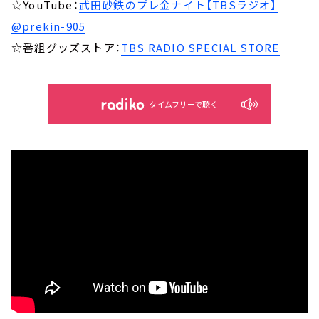
☆YouTube：
武田砂鉄のプレ金ナイト【TBSラジオ】
@prekin-905
☆番組グッズストア：
TBS RADIO SPECIAL STORE
タイムフリーで聴く