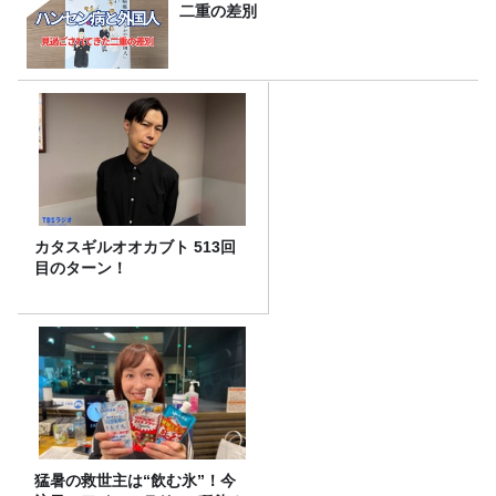
二重の差別
カタスギルオオカブト 513回
目のターン！
猛暑の救世主は“飲む氷”！今