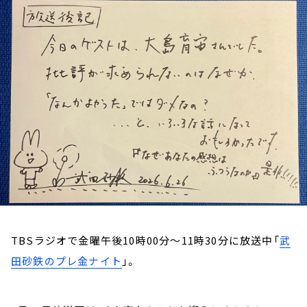
お知らせ
イベント・グッズ
YouTube
会社情報
TBSラジオで金曜午後10時00分～11時30分に放送中「
武
田砂鉄のプレ金ナイト
」。