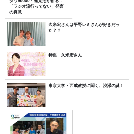
ダウ90000・蓮見翔が斬る！
「ラジオ流行ってない」発言
の真意
久米宏さんは平野レミさんが好きだっ
た？？
特集 久米宏さん
東京大学・西成教授に聞く、渋滞の謎！