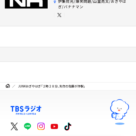
伊集院光/爆笑問題/山里亮太/おぎやは
ぎ/バナナマン
JUNKおぎやはぎ「２時２８分、矢作の佐藤が炸裂」