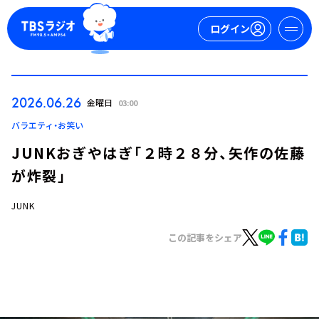
ログイン
マイページ
2026.06.26
金曜日
03:00
新規会員登録
ログイン
バラエティ・お笑い
JUNKおぎやはぎ「２時２８分、矢作の佐藤
が炸裂」
JUNK
この記事をシェア
今日の番組表
週間番組表
トピックス
TBS Podcast