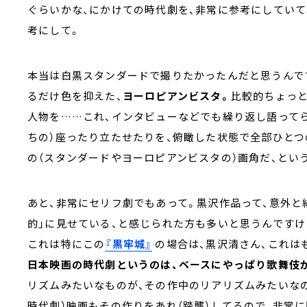
ぐらいかな、にかけての時代劇を、非常に参考にしていて
考にして。
本当は白黒スタンダードで撮りたかったんだと思うんで
るだけ色を抑えた、
ヨーロピアンビスタ。
比較的ちょっ
人物を……これ、インタビューなどでも繰り返し語って
ちの）座ったり立たせたりを、俯瞰した状態で全部ひと
の（スタンダードやヨーロピアンビスタの）画角だ、とい
あと、非常にセリフ劇でもあって。黒沢作品って、意外と
的」に見せている、と感じられた方も多いと思うんですけ
これは特にこの
『黒牢城』
の場合は、黒沢清さん、これは
日本映画の時代劇というのは、ベースにやっぱり歌舞伎
リズムみたいなものが、その作中のリアリズムみたいなの
時代劇）映画もその作りをあれ（踏襲）してるので、非常