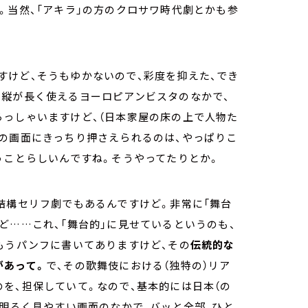
。当然、「アキラ」の方のクロサワ時代劇とかも参
すけど、そうもゆかないので、彩度を抑えた、でき
と縦が長く使えるヨーロピアンビスタのなかで、
らっしゃいますけど、（日本家屋の床の上で人物た
つの画面にきっちり押さえられるのは、やっぱりこ
うことらしいんですね。そうやってたりとか。
結構セリフ劇でもあるんですけど。非常に「舞台
ど……これ、「舞台的」に見せているというのも、
もうパンフに書いてありますけど、その
伝統的な
があって。
で、その歌舞伎における（独特の）リア
を、担保していて。なので、基本的には日本（の
に明るく見やすい画面のなかで、バッと全部、ひと