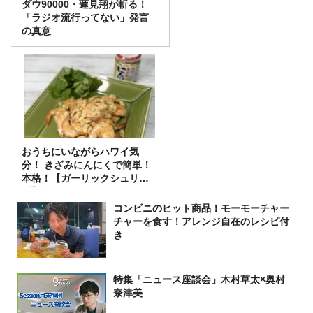
ダウ90000・蓮見翔が斬る！
「ラジオ流行ってない」発言
の真意
おうちにいながらハワイ気
分！ きざみにんにくで簡単！
本格！【ガーリックシュリン
プ】 桃屋のかんたんレシピ
コンビニのヒット商品！モーモーチャー
チャーを食す！アレンジ自在のレシピ付
き
特集「ニュース座談会」木村草太×奥村
奈津美