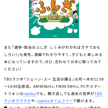
また『選挙・政治のふしぎ: しくみがわかればガチでおも
しろい!』も発売。漫画でわかりやすく、子どもと楽しめる
本になっていますので、ぜひ、合わせてお手に取ってみて
ください！
TBSラジオ『ジェーン・スー 生活は踊る』は月～木の11:00
～14:00生放送。 AM954kHz、FM90.5MHz、PCやスマー
トフォンは
radiko
でも。 聴き逃しても過去の音声が
TBS
ラジオクラウド
や、
radikoタイムフリー
で聴けます。
■ メッセージや悩み相談の宛先：
so@tbs.co.jp
(読まれ