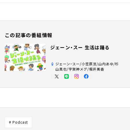
この記事の番組情報
ジェーン・スー 生活は踊る
ジェーン・スー/小笠原亘/山内あゆ/杉
山真也/宇賀神メグ/堀井美香
# Podcast