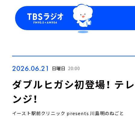
今日の番組表
トピッ
週間番組表
TBS
Podca
お知ら
2026.06.21
日曜日
20:00
ダブルヒガシ初登場！ テ
ンジ！
イースト駅前クリニック presents 川島明のねごと