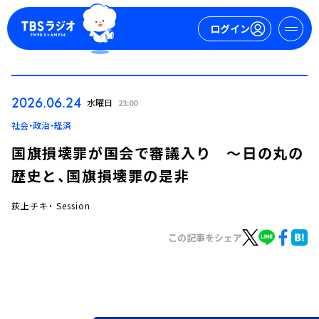
ログイン
マイページ
2026.06.24
水曜日
23:00
新規会員登録
ログイン
社会・政治・経済
国旗損壊罪が国会で審議入り ～日の丸の
歴史と、国旗損壊罪の是非
荻上チキ・ Session
この記事をシェア
今日の番組表
週間番組表
トピックス
TBS Podcast