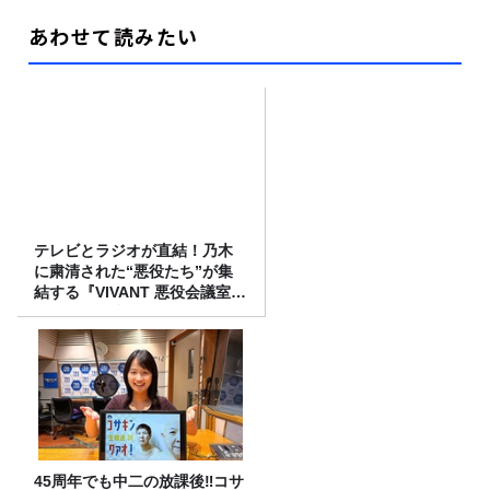
あわせて読みたい
テレビとラジオが直結！乃木
に粛清された“悪役たち”が集
結する『VIVANT 悪役会議室』
7/26(日)23時スタート！
45周年でも中二の放課後‼コサ