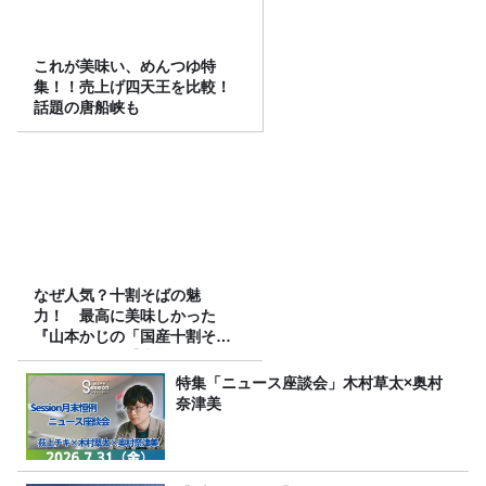
これが美味い、めんつゆ特
集！！売上げ四天王を比較！
話題の唐船峡も
なぜ人気？十割そばの魅
力！ 最高に美味しかった
『山本かじの「国産十割そ
ば」』とは？【十割そば10種
食べ比べ】
特集「ニュース座談会」木村草太×奥村
奈津美