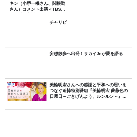
キン（小堺一機さん、関根勤
さん）コメント出演＜TBSラ
ジオ番組審議会からのご報告
＞
チャリピ
妄想散歩へ出発！サカイJr.が愛を語る
美輪明宏さんへの感謝と平和への思いを
つなぐ追悼特別番組『美輪明宏 薔薇色の
日曜日～ごきげんよう、ルンルン～』
8/9（日）16時放送