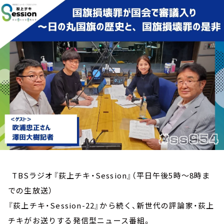
お知らせ
イベント・グッズ
YouTube
会社情報
TBSラジオ『荻上チキ・Session』（平日午後5時～8時ま
での生放送）
『荻上チキ・Session-22』から続く、新世代の評論家・荻上
チキがお送りする発信型ニュース番組。