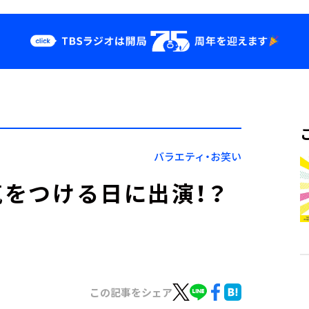
クス
イベント・グッ
ズ
st
YouTube
せ
会社情報
バラエティ・お笑い
気をつける日に出演！？
この記事をシェア