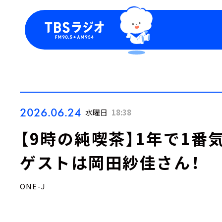
今日の番組表
トピッ
週間番組表
TBS
Podca
お知ら
2026.06.24
水曜日
18:38
【9時の純喫茶】1年で1番
ゲストは岡田紗佳さん！
ONE-J