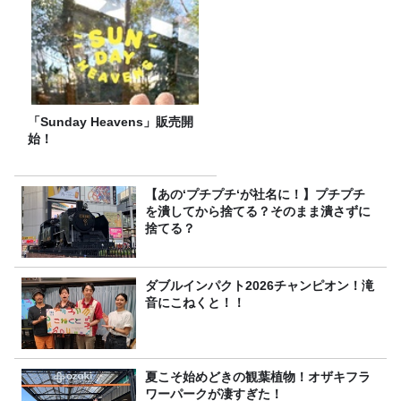
「Sunday Heavens」販売開
始！
【あの‘プチプチ‘が社名に！】プチプチ
を潰してから捨てる？そのまま潰さずに
捨てる？
ダブルインパクト2026チャンピオン！滝
音にこねくと！！
夏こそ始めどきの観葉植物！オザキフラ
ワーパークが凄すぎた！