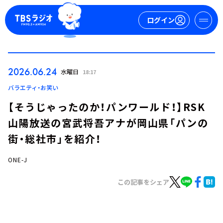
ログイン
マイページ
2026.06.24
水曜日
18:17
新規会員登録
ログイン
バラエティ・お笑い
【そうじゃったのか！パンワールド！】RSK
山陽放送の宮武将吾アナが岡山県「パンの
街・総社市」を紹介！
ONE-J
今日の番組表
この記事をシェア
週間番組表
トピックス
TBS Podcast