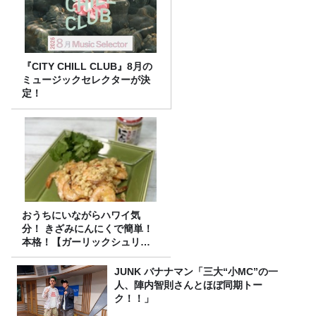
『CITY CHILL CLUB』8月の
ミュージックセレクターが決
定！
おうちにいながらハワイ気
分！ きざみにんにくで簡単！
本格！【ガーリックシュリン
プ】 桃屋のかんたんレシピ
JUNK バナナマン「三大“小MC”の一
人、陣内智則さんとほぼ同期トー
ク！！」