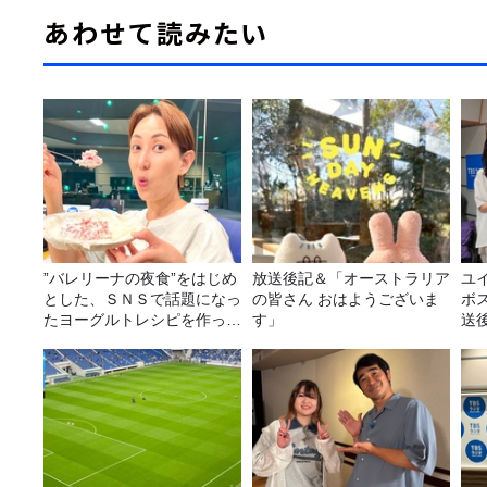
あわせて読みたい
”バレリーナの夜食”をはじめ
放送後記＆「オーストラリア
ユ
とした、ＳＮＳで話題になっ
の皆さん おはようございま
ボ
たヨーグルトレシピを作って
す」
送
みた！