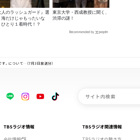
大人のラッシュガード』選
東京大学・西成教授に聞く、
！海だけじゃもったいな
渋滞の謎！
！ひとり１着時代！？
Recommended by
す。について…（7月3日放送分）
TBSラジオ情報
TBSラジオ関連情報
会社情報
TBSラジオの聴き方