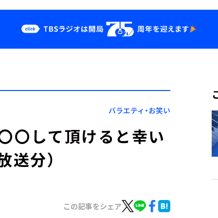
クス
イベント・グッ
ズ
st
YouTube
せ
会社情報
バラエティ・お笑い
】〇〇して頂けると幸い
放送分）
この記事をシェア