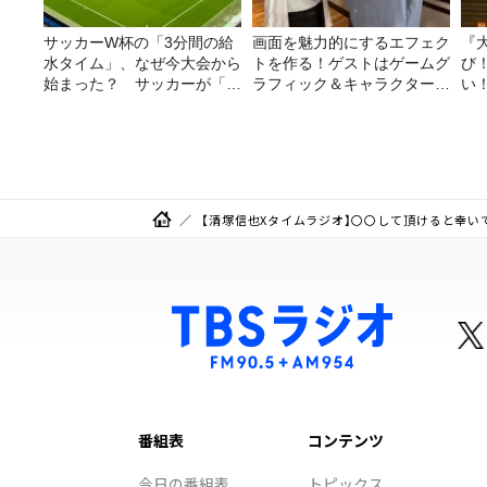
サッカーW杯の「3分間の給
画面を魅力的にするエフェク
『
水タイム」、なぜ今大会から
トを作る！ゲストはゲームグ
び
始まった？ サッカーが「お
ラフィック＆キャラクター専
い
金」に変わる仕組み
攻の遠藤里桜さん！
【清塚信也Xタイムラジオ】〇〇して頂けると幸いで
番組表
コンテンツ
今日の番組表
トピックス