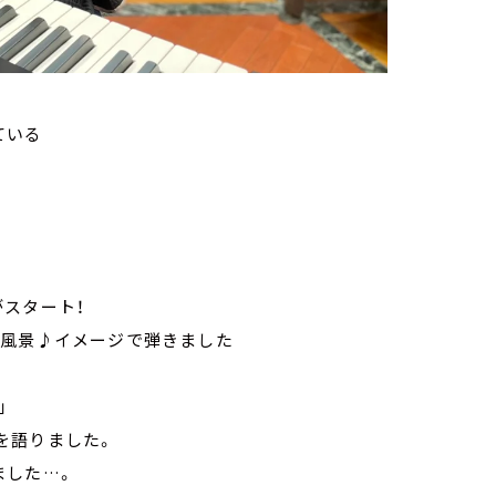
ている
スタート！
る風景♪イメージで弾きました
」
を語りました。
ました…。