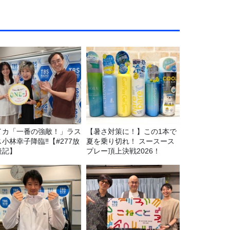
イカ「一番の強敵！」ラス
【暑さ対策に！】この1本で
ス小林幸子降臨‼【#277放
夏を乗り切れ！ スースース
後記】
プレー頂上決戦2026！