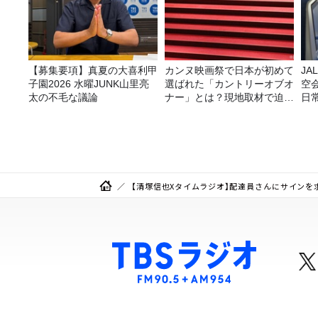
【募集要項】真夏の大喜利甲
カンヌ映画祭で日本が初めて
JA
子園2026 水曜JUNK山里亮
選ばれた「カントリーオブオ
空
太の不毛な議論
ナー」とは？現地取材で迫る
日
選出の意味
理
【清塚信也Xタイムラジオ】配達員さんにサインを