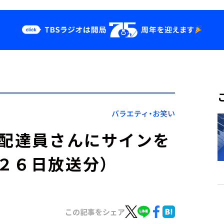
クス
イベント・グッ
ズ
st
YouTube
せ
会社情報
バラエティ・お笑い
】配達員さんにサインを
２６日放送分）
この記事をシェア