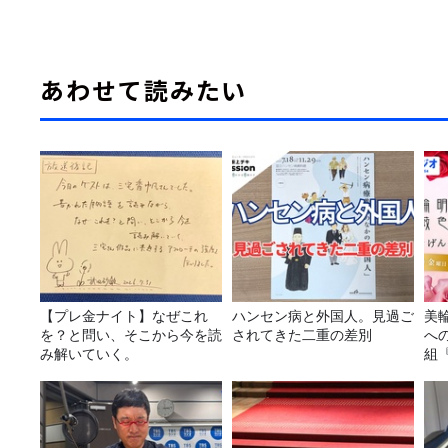
あわせて読みたい
【プレ金ナイト】なぜこれ
ハンセン病と外国人。見過ご
美
を？と問い、そこから今を読
されてきた二重の差別
へ
み解いていく。
組
日
～』