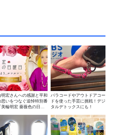
輪明宏さんへの感謝と平和
パラコードやアウトドアコー
の思いをつなぐ追悼特別番
ドを使った手芸に挑戦！デジ
『美輪明宏 薔薇色の日曜
タルデトックスにも！
～ごきげんよう、ルンルン
8/9（日）16時放送