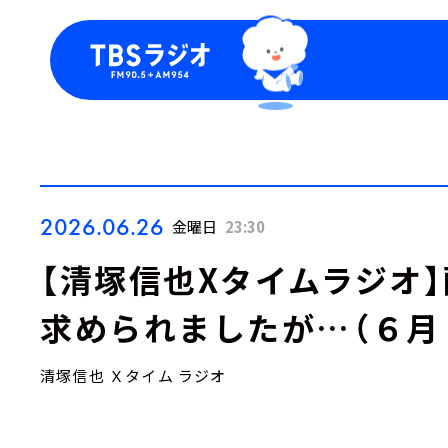
今日の番組表
トピッ
週間番組表
TBS
Podca
お知ら
2026.06.26
金曜日
23:30
【清塚信也Xタイムラジオ
求められましたが…（６月
清塚信也 Ｘタイム ラジオ