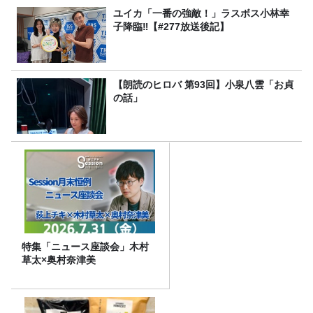
ユイカ「一番の強敵！」ラスボス小林幸
子降臨‼【#277放送後記】
【朗読のヒロバ 第93回】小泉八雲「お貞
の話」
特集「ニュース座談会」木村
草太×奥村奈津美