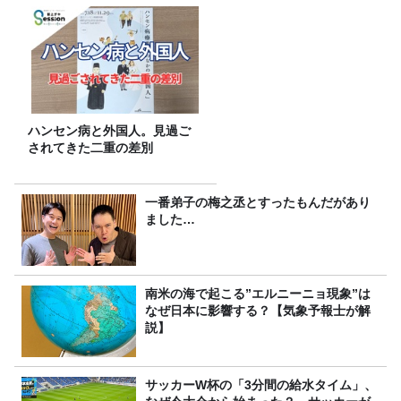
ハンセン病と外国人。見過ご
されてきた二重の差別
一番弟子の梅之丞とすったもんだがあり
ました…
南米の海で起こる”エルニーニョ現象”は
なぜ日本に影響する？【気象予報士が解
説】
サッカーW杯の「3分間の給水タイム」、