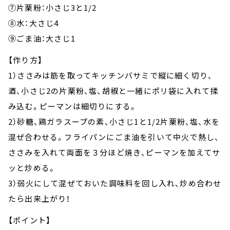
⑦片栗粉：小さじ3と1/2
⑧水：大さじ4
⑨ごま油：大さじ1
【作り方】
1）ささみは筋を取ってキッチンバサミで縦に細く切り、
酒、小さじ2の片栗粉、塩、胡椒と一緒にポリ袋に入れて揉
み込む。ピーマンは細切りにする。
2）砂糖、鶏ガラスープの素、小さじ1と1/2片栗粉、塩、水を
混ぜ合わせる。フライパンにごま油を引いて中火で熱し、
ささみを入れて両面を３分ほど焼き、ピーマンを加えてサ
ッと炒める。
3）弱火にして混ぜておいた調味料を回し入れ、炒め合わせ
たら出来上がり！
【ポイント】