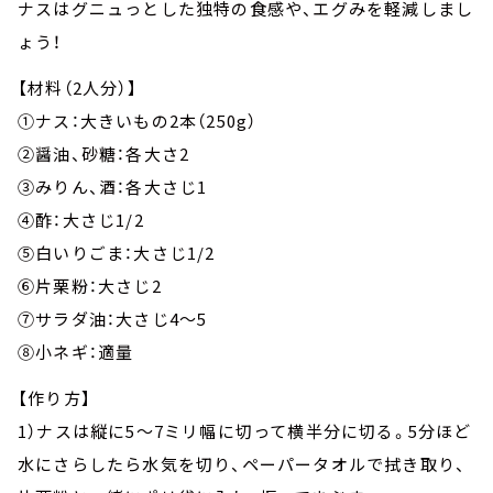
ナスはグニュっとした独特の食感や、エグみを軽減しまし
ょう！
【材料（2人分）】
①ナス：大きいもの2本（250g）
②醤油、砂糖：各大さ2
③みりん、酒：各大さじ1
④酢：大さじ1/2
⑤白いりごま：大さじ1/2
⑥片栗粉：大さじ2
⑦サラダ油：大さじ4～5
⑧小ネギ：適量
【作り方】
1）ナスは縦に5～7ミリ幅に切って横半分に切る。5分ほど
水にさらしたら水気を切り、ペーパータオルで拭き取り、