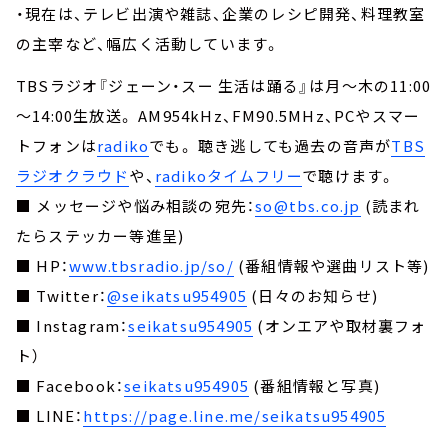
・現在は、テレビ出演や雑誌、企業のレシピ開発、料理教室
の主宰など、幅広く活動しています。
TBSラジオ『ジェーン・スー 生活は踊る』は月～木の11:00
～14:00生放送。 AM954kHz、FM90.5MHz、PCやスマー
トフォンは
radiko
でも。 聴き逃しても過去の音声が
TBS
ラジオクラウド
や、
radikoタイムフリー
で聴けます。
■ メッセージや悩み相談の宛先：
so@tbs.co.jp
(読まれ
たらステッカー等進呈)
■ HP：
www.tbsradio.jp/so/
(番組情報や選曲リスト等)
■ Twitter：
@seikatsu954905
(日々のお知らせ)
■ Instagram：
seikatsu954905
(オンエアや取材裏フォ
ト）
■ Facebook：
seikatsu954905
(番組情報と写真)
■ LINE：
https://page.line.me/seikatsu954905