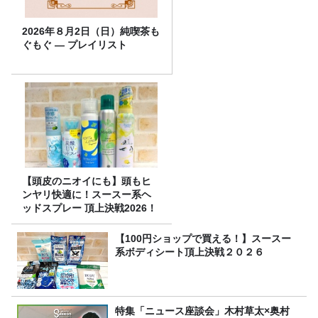
2026年８月2日（日）純喫茶も
ぐもぐ ― プレイリスト
【頭皮のニオイにも】頭もヒ
ンヤリ快適に！スースー系ヘ
ッドスプレー 頂上決戦2026！
【100円ショップで買える！】スースー
系ボディシート頂上決戦２０２６
特集「ニュース座談会」木村草太×奥村