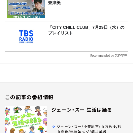
奈津美
「CITY CHILL CLUB」7月29日（水）の
プレイリスト
Recommended by
この記事の番組情報
ジェーン・スー 生活は踊る
ジェーン・スー/小笠原亘/山内あゆ/杉
山真也/宇賀神メグ/堀井美香