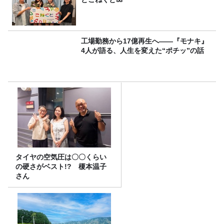
工場勤務から17億再生へ——『モナキ』
4人が語る、人生を変えた“ポチッ”の話
タイヤの空気圧は〇〇くらい
の硬さがベスト!? 榎本温子
さん