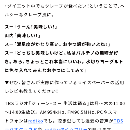
・ダイエット中でもクレープが食べたい！ということで、ヘ
ルシーなクレープ風に。
スー「うーん！美味しい！」
山内「美味しい！」
スー「満足度がかなり高い。おやつ感が強いよね！」
スー「どっちも美味しいけど、私はパルテノの無糖が好
き。あら、ちょっとこれ本当にいいわ。水切りヨーグルト
に色々入れてみんなおやつにしてみて
」
▼ぜひ、皆さんが実際に作っているライスペーパーの活用
レシピも教えてください！
TBSラジオ『ジェーン・スー 生活は踊る』は月～木の11:00
～14:00生放送。 AM954kHz、FM90.5MHz、PCやスマー
トフォンは
radiko
でも。 聴き逃しても過去の音声が
TBS
ラジオクラウド
や、
radikoタイムフリー
で聴けます。