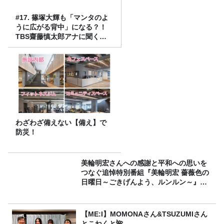
#17. 篠塚大輝も「マンタのよ
うに広がる背中」になる？！
TBS齋藤慎太郎アナに聞くメ
ンズフィジークの魅力！！
わざわざ備えない【備え】で
防災！
美輪明宏さんへの感謝と平和への思いを
つなぐ追悼特別番組『美輪明宏 薔薇色の
日曜日～ごきげんよう、ルンルン～』
8/9（日）16時放送
【ME:I】MOMONAさん&TSUZUMIさん
とこねくと🌺