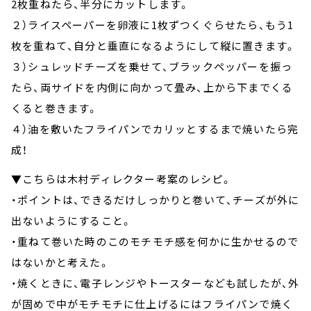
2枚重ねたら、半分にカットします。
２）ライスペーパーを卵液に1枚ずつくぐらせたら、もう1
枚を重ねて、自分と垂直になるようにして縦に置きます。
３）シュレッドチーズを乗せて、ブラックペッパーを振っ
たら、両サイドを内側に向かって畳み、上から下までくる
くると巻きます。
４）油を敷いたフライパンでカリッとするまで焼いたら完
成！
▼こちらは木村ディレクター考案のレシピ。
・ポイントは、できるだけしっかりと巻いて、チーズが外に
出ないようにすること。
・重ねて巻いた時のこのモチモチ感を何かに生かせるので
はないかと考えた。
・焼くときに、電子レンジやトースターなども試したが、外
が固めで中がモチモチに仕上げるにはフライパンで焼く