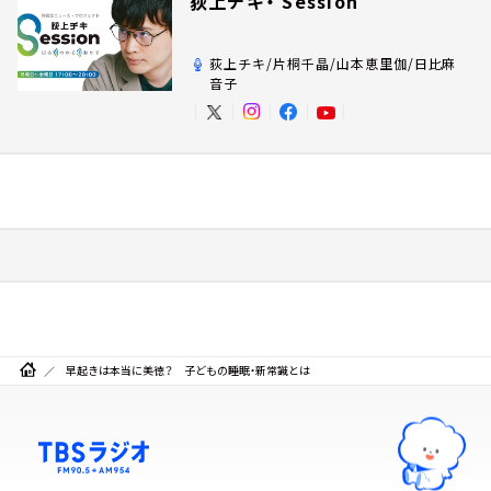
荻上チキ・ Session
荻上チキ/片桐千晶/山本恵里伽/日比麻
音子
早起きは本当に美徳？ 子どもの睡眠・新常識とは