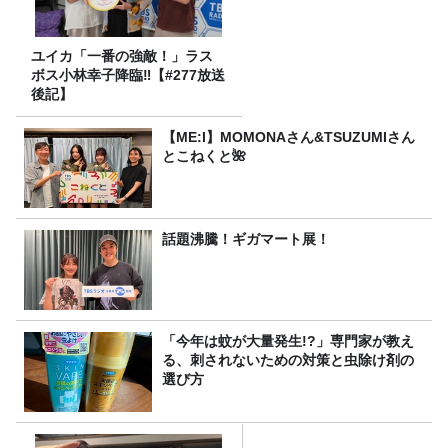
ユイカ「一番の強敵！」ラス
ボス小林幸子降臨‼【#277放送
後記】
【ME:I】MOMONAさん&TSUZUMIさん
とこねくと🌺
話題沸騰！ギガマート展！
「今年は蚊が大量発生!?」専門家が教え
る、刺されないための対策と虫除け剤の
選び方