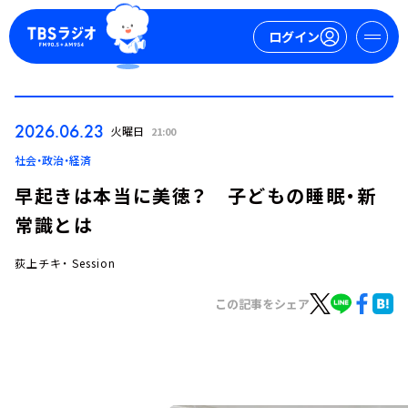
ログイン
マイページ
2026.06.23
火曜日
21:00
新規会員登録
ログイン
社会・政治・経済
早起きは本当に美徳？ 子どもの睡眠・新
常識とは
荻上チキ・ Session
この記事をシェア
今日の番組表
週間番組表
トピックス
TBS Podcast