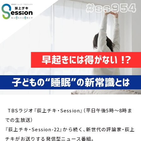
お知らせ
イベント・グッズ
YouTube
会社情報
TBSラジオ『荻上チキ・Session』（平日午後5時～8時ま
での生放送）
『荻上チキ・Session-22』から続く、新世代の評論家・荻上
チキがお送りする発信型ニュース番組。