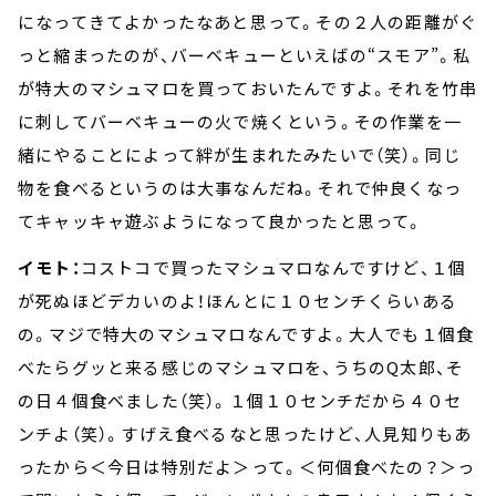
になってきてよかったなあと思って。その２人の距離がぐ
っと縮まったのが、バーベキューといえばの“スモア”。私
が特大のマシュマロを買っておいたんですよ。それを竹串
に刺してバーベキューの火で焼くという。その作業を一
緒にやることによって絆が生まれたみたいで（笑）。同じ
物を食べるというのは大事なんだね。それで仲良くなっ
てキャッキャ遊ぶようになって良かったと思って。
イモト：
コストコで買ったマシュマロなんですけど、１個
が死ぬほどデカいのよ！ほんとに１０センチくらいある
の。マジで特大のマシュマロなんですよ。大人でも１個食
べたらグッと来る感じのマシュマロを、うちのQ太郎、そ
の日４個食べました（笑）。１個１０センチだから４０セ
ンチよ（笑）。すげえ食べるなと思ったけど、人見知りもあ
ったから＜今日は特別だよ＞って。＜何個食べたの？＞っ