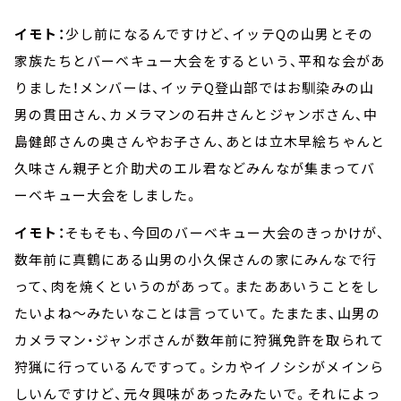
イモト：
少し前になるんですけど、イッテQの山男とその
家族たちとバーベキュー大会をするという、平和な会があ
りました！メンバーは、イッテQ登山部ではお馴染みの山
男の貫田さん、カメラマンの石井さんとジャンボさん、中
島健郎さんの奥さんやお子さん、あとは立木早絵ちゃんと
久味さん親子と介助犬のエル君などみんなが集まってバ
ーベキュー大会をしました。
イモト：
そもそも、今回のバーベキュー大会のきっかけが、
数年前に真鶴にある山男の小久保さんの家にみんなで行
って、肉を焼くというのがあって。またああいうことをし
たいよね～みたいなことは言っていて。たまたま、山男の
カメラマン・ジャンボさんが数年前に狩猟免許を取られて
狩猟に行っているんですって。シカやイノシシがメインら
しいんですけど、元々興味があったみたいで。それによっ