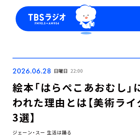
今日の番組表
トピッ
週間番組表
TBS
Podca
お知ら
2026.06.28
日曜日
22:00
絵本「はらぺこあおむし」
われた理由とは【美術ライ
3選】
ジェーン・スー 生活は踊る