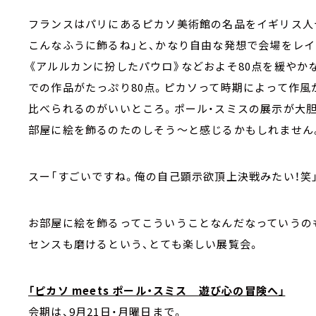
フランスはパリにあるピカソ美術館の名品をイギリス人
こんなふうに飾るね」と、かなり自由な発想で会場をレイ
《アルルカンに扮したパウロ》などおよそ80点を緩やか
での作品がたっぷり80点。ピカソって時期によって作
比べられるのがいいところ。ポール・スミスの展示が大胆
部屋に絵を飾るのたのしそう～と感じるかもしれません
スー「すごいですね。俺の自己顕示欲頂上決戦みたい！笑
お部屋に絵を飾るってこういうことなんだなっていうの
センスも磨けるという、とても楽しい展覧会。
「ピカソ meets ポール・スミス 遊び心の冒険へ」
会期は、9月21日・月曜日まで。