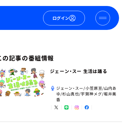
ログイン
この記事の番組情報
ジェーン・スー 生活は踊る
ジェーン・スー/小笠原亘/山内あ
ゆ/杉山真也/宇賀神メグ/堀井美
香