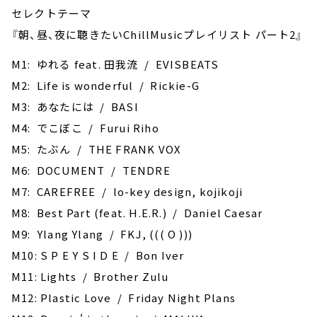
セレクトテーマ
『朝、昼、夜に聴きたいChillMusicプレイリスト パート2』
M1: ゆれる feat. 田我流 / EVISBEATS
M2: Life is wonderful / Rickie-G
M3: あなたには / BASI
M4: でこぼこ / Furui Riho
M5: ‎たぶん / THE FRANK VOX
M6: DOCUMENT / TENDRE
M7: CAREFREE / lo-key design, kojikoji
M8: Best Part (feat. H.E.R.) / Daniel Caesar
M9: Ylang Ylang / FKJ, ((( O )))
M10: S P E Y S I D E / Bon Iver
M11: ‎Lights / Brother Zulu
M12: Plastic Love / Friday Night Plans