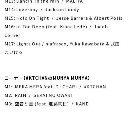
M13: Dancin' in the rain / MALIYA
M14: Loverboy / Jackson Lundy
M15: ‎Hold On Tight / Jesse Barrera & Albert Posis
M16: In Too Deep (feat. Kiana Ledé) / Jacob
Collier
M17: Lights Out / niafrasco, Yuka Kawabata & 武田
まいける
コーナー【#KTCHANのMUNYA MUNYA】
M1: MERA MERA feat. DJ CHARI / #KTCHAN
M2: RAIN / SEKAI NO OWARI
M3: 空音と雲 (feat. 進藤雨日) / KANE