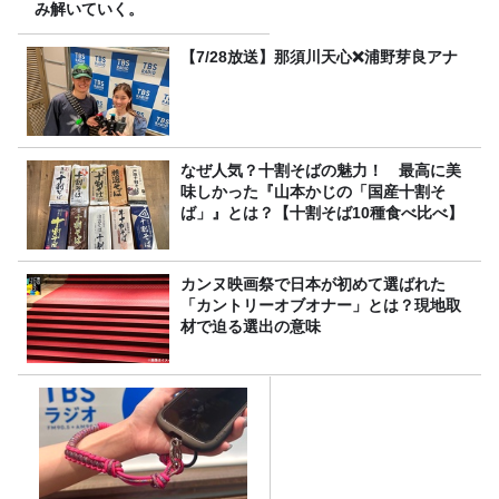
み解いていく。
【7/28放送】那須川天心❌浦野芽良アナ
なぜ人気？十割そばの魅力！ 最高に美
味しかった『山本かじの「国産十割そ
ば」』とは？【十割そば10種食べ比べ】
カンヌ映画祭で日本が初めて選ばれた
「カントリーオブオナー」とは？現地取
材で迫る選出の意味