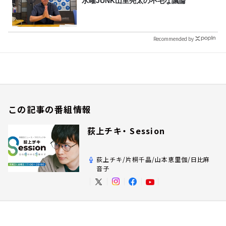
水曜JUNK山里亮太の不毛な議論
Recommended by
この記事の番組情報
荻上チキ・ Session
荻上チキ/片桐千晶/山本恵里伽/日比麻
音子