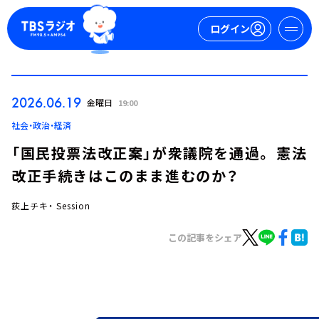
ログイン
マイページ
2026.06.19
金曜日
19:00
新規会員登録
ログイン
社会・政治・経済
「国民投票法改正案」が衆議院を通過。 憲法
改正手続きはこのまま進むのか？
荻上チキ・ Session
この記事をシェア
今日の番組表
週間番組表
トピックス
TBS Podcast