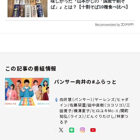
味しかった『山本かじの「国産十割そ
ば」』とは？【十割そば10種食べ比べ】
Recommended by
この記事の番組情報
パンサー向井の#ふらっと
向井慧（パンサー）/ヤーレンズ/ヒャダ
イン/佐藤栞里/田中直樹（ココリコ）/三
田寛子/横澤夏子/ヒロユキMc-Ⅱ/関町
知弘（ライス）/どんぐりたけし/林家つ
る子