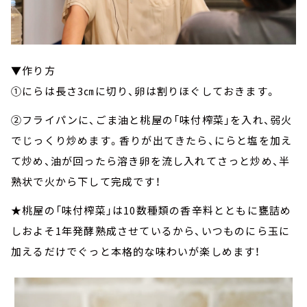
▼作り方
①にらは長さ3㎝に切り、卵は割りほぐしておきます。
②フライパンに、ごま油と桃屋の「味付榨菜」を入れ、弱火
でじっくり炒めます。香りが出てきたら、にらと塩を加え
て炒め、油が回ったら溶き卵を流し入れてさっと炒め、半
熟状で火から下して完成です！
★桃屋の「味付榨菜」は10数種類の香辛料とともに甕詰め
しおよそ1年発酵熟成させているから、いつものにら玉に
加えるだけでぐっと本格的な味わいが楽しめます！