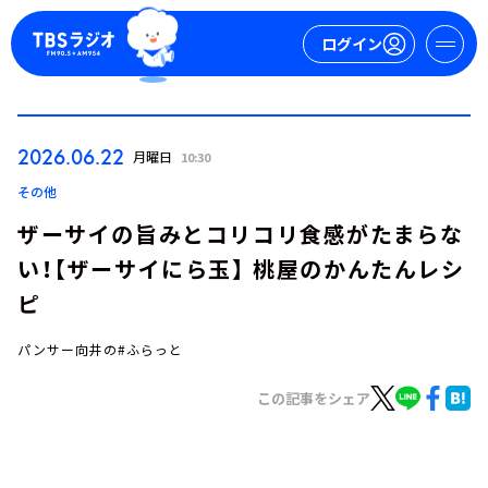
ログイン
マイページ
2026.06.22
月曜日
10:30
新規会員登録
ログイン
その他
ザーサイの旨みとコリコリ食感がたまらな
い！【ザーサイにら玉】 桃屋のかんたんレシ
ピ
パンサー向井の#ふらっと
今日の番組表
この記事をシェア
週間番組表
トピックス
TBS Podcast