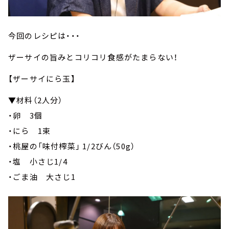
今回のレシピは・・・
ザーサイの旨みとコリコリ食感がたまらない！
【ザーサイにら玉】
▼材料（2人分）
・卵 3個
・にら 1束
・桃屋の「味付榨菜」 1/2びん（50g）
・塩 小さじ1/4
・ごま油 大さじ1