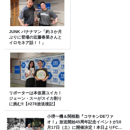
JUNK バナナマン「約３か月
ぶりに登場の近藤春菜さんと
イロモネア話！！」
リポーターは本仮屋ユイカ！
ジェーン・スーがスイカ割り
に挑む‼【#278放送後記】
小堺一機＆関根勤『コサキンDEワァ
オ！』放送開始45周年記念イベントが10
月17日（土）に開催決定！本日よりFC先