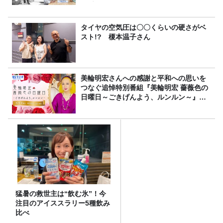
行受付スタート！
タイヤの空気圧は〇〇くらいの硬さがベ
スト!? 榎本温子さん
美輪明宏さんへの感謝と平和への思いを
つなぐ追悼特別番組『美輪明宏 薔薇色の
日曜日～ごきげんよう、ルンルン～』
8/9（日）16時放送
猛暑の救世主は“飲む氷”！今
注目のアイススラリー5種飲み
比べ