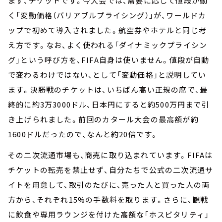
まず、チケットです。今大会では、需要に応じて値段が動
く「変動価格（バリアブルプライシング）」が、ワールドカ
ップで初めて導入されました。航空券やホテルと同じ考
え方です。なお、よく使われる「ダイナミックプライシン
グ」という呼び方を、FIFA自身は使いません。値段が自動
で変わるわけではない、として「変動価格」と説明してい
ます。決勝戦のチケットは、いちばん高い正規の席で、最
終的に約3万3000ドル、日本円にすると約500万円まで引
き上げられました。前回のカタール大会の最高額が約
1600ドルだったので、なんと約20倍です。
その二次流通市場も、商売に取り込まれています。FIFAは
チケットの転売を禁止せず、自分たちで公式の二次流通サ
イトを用意して、取引のたびに、売った人と買った人の両
方から、それぞれ15%の手数料を取ります。さらに、観戦
に飲食や専用ラウンジを付けた高額な「ホスピタリティ」