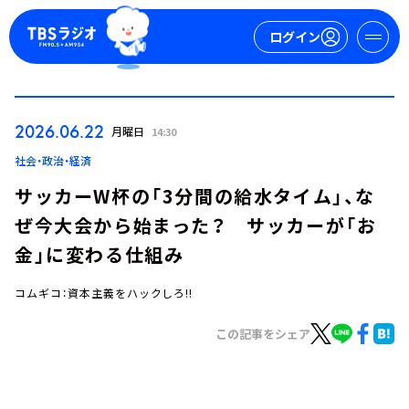
ログイン
マイページ
2026.06.22
月曜日
14:30
新規会員登録
ログイン
社会・政治・経済
サッカーW杯の「3分間の給水タイム」、な
ぜ今大会から始まった？ サッカーが「お
金」に変わる仕組み
コムギコ：資本主義をハックしろ!!
今日の番組表
この記事をシェア
週間番組表
トピックス
TBS Podcast