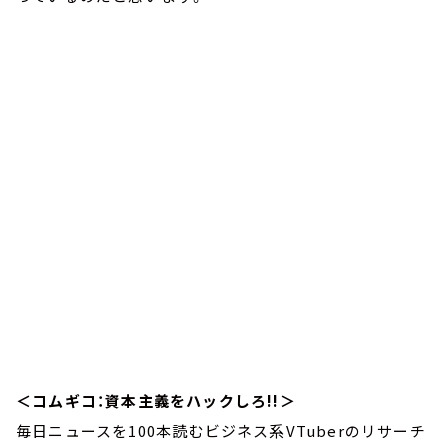
＜コムギコ：資本主義をハックしろ!!＞
毎日ニュースを100本読むビジネス系VTuberのリサーチ