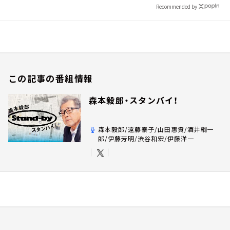
Recommended by
この記事の番組情報
森本毅郎・スタンバイ！
森本毅郎/遠藤泰子/山田惠資/酒井綱一
郎/伊藤芳明/渋谷和宏/伊藤洋一