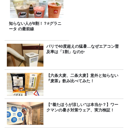
知らない人が8割！？#グラニ
ータ の最前線
パリで40度超えの猛暑…なぜエアコン普
及率は「1割」なのか
【六条大麦、二条大麦】意外と知らない
『麦茶』飲み比べてみた！
【“着たほうが涼しい”は本当か？】ワー
クマンの暑さ対策ウェア、実力検証！