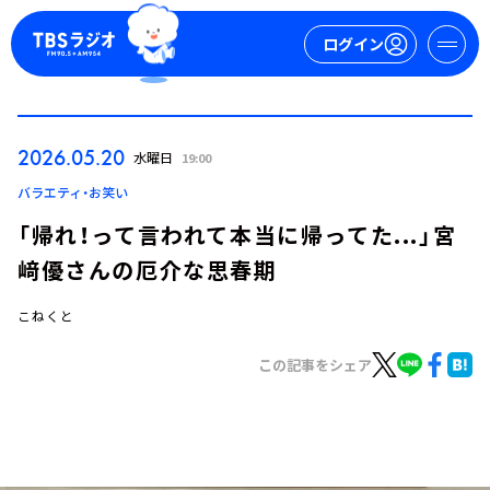
ログイン
マイページ
2026.05.20
水曜日
19:00
新規会員登録
ログイン
バラエティ・お笑い
「帰れ！って言われて本当に帰ってた...」宮
﨑優さんの厄介な思春期
こねくと
この記事をシェア
今日の番組表
週間番組表
トピックス
TBS Podcast