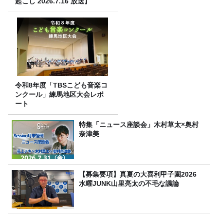
起こし 2026.7.16 放送】
令和8年度「TBSこども音楽コ
ンクール」練馬地区大会レポ
ート
特集「ニュース座談会」木村草太×奥村
奈津美
【募集要項】真夏の大喜利甲子園2026
水曜JUNK山里亮太の不毛な議論