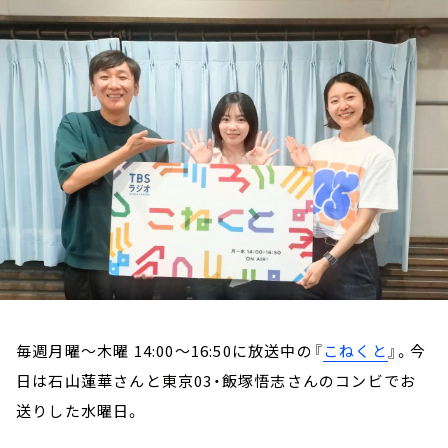
お知らせ
イベント・グッズ
YouTube
会社情報
毎週月曜～木曜 14:00～16:50に放送中の『
こねくと
』。今
日は石山蓮華さんと東京03・飯塚悟志さんのコンビでお
送りした水曜日。