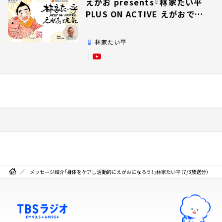
えがお presents『林家たい平
PLUS ON ACTIVE えがおで元
気』
林家たい平
メッセージ紹介「身体をケアし活動的にえがおになろう！」林家たい平（7/3放送分）