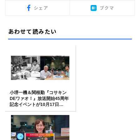
シェア
ブクマ
あわせて読みたい
小堺一機＆関根勤『コサキン
DEワァオ！』放送開始45周年
記念イベントが10月17日
（土）に開催決定！本日より
FC先行受付スタート！