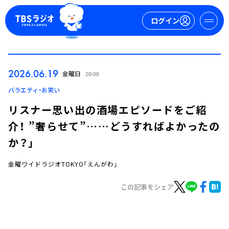
ログイン
マイページ
2026.06.19
金曜日
20:00
新規会員登録
ログイン
バラエティ・お笑い
リスナー思い出の酒場エピソードをご紹
介！ ”奢らせて”……どうすればよかったの
か？」
金曜ワイドラジオTOKYO「えんがわ」
今日の番組表
この記事をシェア
週間番組表
トピックス
TBS Podcast