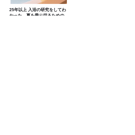
25年以上 入浴の研究をしてわ
かった、夏を乗り切るための
入浴方法
おすすめPodcast・みうら五郎「もっち
ゅりんと映画ちいかわ 人魚の島のひみ
つ」
今週はみんな大好きメール回！
久米宏さんは平野レミさんが好きだっ
た？？
Recommended by