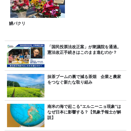
鰻パクリ
「国民投票法改正案」が衆議院を通過。
憲法改正手続きはこのまま進むのか？
抹茶ブームの裏で減る茶畑 企業と農家
をつなぐ新たな取り組み
南米の海で起こる”エルニーニョ現象”は
なぜ日本に影響する？【気象予報士が解
説】