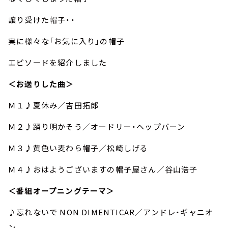
譲り受けた帽子・・
実に様々な「お気に入り」の帽子
エピソードを紹介しました
＜お送りした曲＞
Ｍ１♪夏休み／吉田拓郎
Ｍ２♪踊り明かそう／オードリー・ヘップバーン
Ｍ３♪黄色い麦わら帽子／松崎しげる
Ｍ４♪おはようございますの帽子屋さん／谷山浩子
＜番組オープニングテーマ＞
♪忘れないで NON DIMENTICAR／アンドレ・ギャニオ
ン