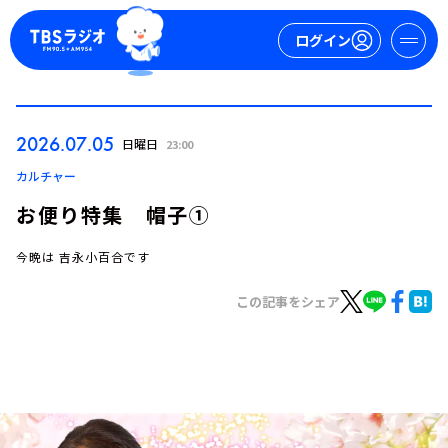
ログイン
マイページ
2026.07.05
日曜日
23:00
新規会員登録
ログイン
カルチャー
お便り特集 帽子①
今晩は 吉永小百合です
この記事をシェア
今日の番組表
週間番組表
トピックス
TBS Podcast