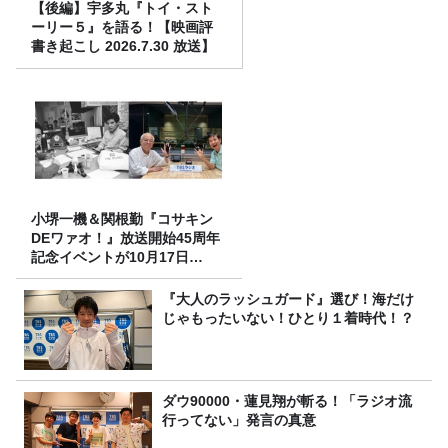
【後編】宇多丸『トイ・スト
ーリー５』を語る！【映画評
書き起こし 2026.7.30 放送】
小堺一機＆関根勤『コサキン
DEワァオ！』放送開始45周年
記念イベントが10月17日
（土）に開催決定！本日より
FC先行受付スタート！
『大人のラッシュガード』選び！海だけ
じゃもったいない！ひとり１着時代！？
ダウ90000・蓮見翔が斬る！「ラジオ流
行ってない」発言の真意