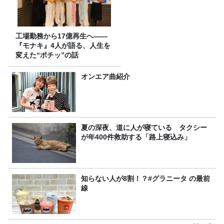
工場勤務から17億再生へ——
『モナキ』4人が語る、人生を
変えた“ポチッ”の話
オンエア曲紹介
夏の深夜、道に人が寝ている タクシー
が年400件救助する「路上寝込み」
知らない人が8割！？#グラニータ の最前
線