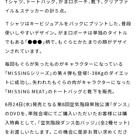
Tシャツ、トートバッグ、がま口ポーチ、靴下、クリアファ
イル＆ステッカーの計５点。
Ｔシャツはキービジュアルをバックにプリントした、普段
使いしやすいデザイン。がま口ポーチは単独のタイトル
でもある「●●●」柄で、もぐらとかたまりの顔がデザイ
ンされています。
毎回もぐらが失ったものがキャラクターになっている
「MISSINGシリーズ」の第４弾も登場！-38Kgのダイエッ
トに成功し、失われたもぐらの肉がキャラクターになった
「MISSING MEAT」のトートバッグと靴下を販売。
6月24日(水)発売となる第8回空気階段単独公演『ダンス』
のDVDを、単独会場にてご購入いただいたお客様には購
入特典として、『空気階段ダンス缶バッジ』(全2種セット)
をお渡しいたします。この機会に是非お買い求めくださ