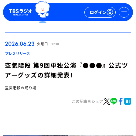
ログイン
マイページ
2026.06.23
火曜日
00:30
新規会員登録
ログイン
プレスリリース
空気階段 第9回単独公演 『●●●』 公式ツ
アーグッズの詳細発表！
空気階段の踊り場
この記事をシェア
今日の番組表
週間番組表
トピックス
TBS Podcast