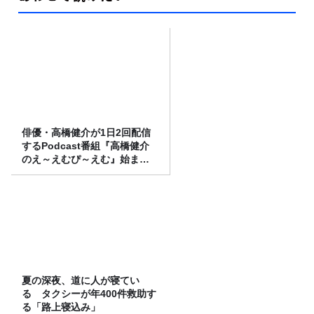
俳優・高橋健介が1日2回配信
するPodcast番組『高橋健介
のえ～えむぴ～えむ』始まり
ます
夏の深夜、道に人が寝てい
る タクシーが年400件救助す
る「路上寝込み」