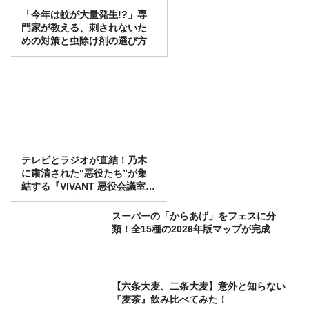
「今年は蚊が大量発生!?」専
門家が教える、刺されないた
めの対策と虫除け剤の選び方
テレビとラジオが直結！乃木
に粛清された“悪役たち”が集
結する『VIVANT 悪役会議室』
7/26(日)23時スタート！
スーパーの「からあげ」をフェスに分
類！全15種の2026年版マップが完成
【六条大麦、二条大麦】意外と知らない
『麦茶』飲み比べてみた！