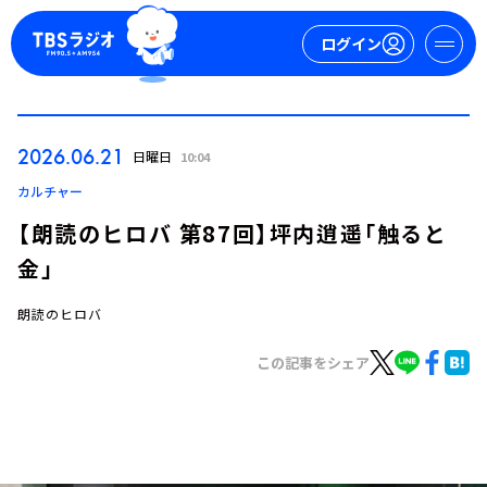
ログイン
マイページ
2026.06.21
日曜日
10:04
新規会員登録
ログイン
カルチャー
【朗読のヒロバ 第87回】坪内逍遥「触ると
金」
朗読のヒロバ
この記事をシェア
今日の番組表
週間番組表
トピックス
TBS Podcast