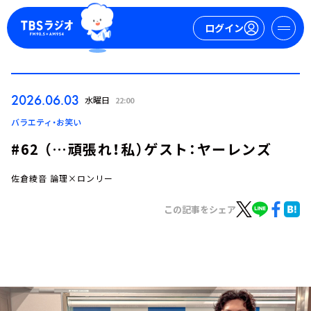
ログイン
マイページ
2026.06.03
水曜日
22:00
新規会員登録
ログイン
バラエティ・お笑い
#62 （…頑張れ！私）ゲスト：ヤーレンズ
佐倉綾音 論理×ロンリー
この記事をシェア
今日の番組表
週間番組表
トピックス
TBS Podcast