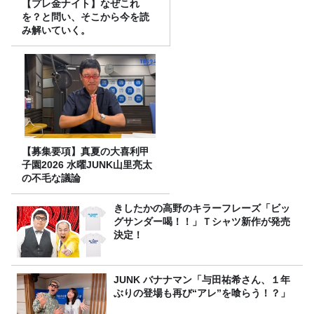
【プレ金ナイト】なぜこれ
を？と問い、そこから今を読
み解いていく。
【募集要項】真夏の大喜利甲
子園2026 水曜JUNK山里亮太
の不毛な議論
きしたかの高野のキラーフレーズ「ビッ
グサンダー喝！！」Ｔシャツ新作が発売
決定！
JUNK バナナマン「与田祐希さん、１年
ぶりの登場も再び“アレ”を喰らう！？」