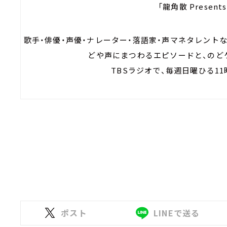
「龍角散 Present
歌手・俳優・声優・ナレーター・落語家・声マネタレント
どや声にまつわるエピソードと、のど
TBSラジオで、毎週日曜ひる11
ポスト
LINEで送る