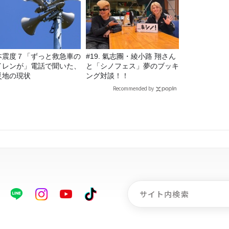
本震度７「ずっと救急車の
#19. 氣志團・綾小路 翔さん
イレンが」電話で聞いた、
と「シノフェス」夢のブッキ
災地の現状
ング対談！！
Recommended by