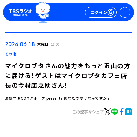
ログイン
マイページ
2026.06.18
木曜日
15:00
新規会員登録
ログイン
その他
マイクロブタさんの魅力をもっと沢山の方
に届ける！ゲストはマイクロブタカフェ店
長の今村康之助さん！
滋慶学園COMグループ presents あなたの夢はなんですか？
今日の番組表
この記事をシェア
週間番組表
トピックス
TBS Podcast