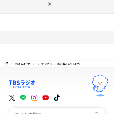
灼ける滑り台、ジリジリの信号待ち 街に増える「日よけ」