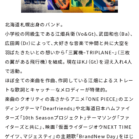
北海道札幌出身のバンド。
小学校の同級生である江畑兵衛（Vo&Gt)、武田和也（Ba）、
広田周（Dr）によって、大好きな音楽で仲間と共に大空を
羽ばたきたいとの想いから「三翼機~TRIPLANE~」（三枚
の翼がある飛行機）を結成。現在はKJ（Gt）を迎え入れ4人
で活動。
ほぼ全ての楽曲を作曲、作詞している江畑によるストレー
トな歌詞とキャッチ―なメロディーが特徴的。
楽曲のクオリティの高さからアニメ『ONE PIECE』のエン
ディングテーマ「Dearfriends」や北海道日本ハムファイ
ターズ「10th Seasonプロジェクト」テーマソング「ファ
イターズと共に」、映画『仮面ライダージオウNEXT TIME
ゲイツ、マジェスティ』の主題歌「BrandNew Day」をはじ