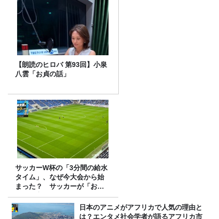
【朗読のヒロバ 第93回】小泉
八雲「お貞の話」
サッカーW杯の「3分間の給水
タイム」、なぜ今大会から始
まった？ サッカーが「お
金」に変わる仕組み
日本のアニメがアフリカで人気の理由と
は？エンタメ社会学者が語るアフリカ市