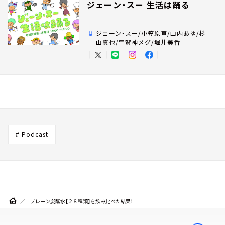
ジェーン・スー 生活は踊る
ジェーン・スー/小笠原亘/山内あゆ/杉
山真也/宇賀神メグ/堀井美香
# Podcast
プレーン炭酸水【２８種類】を飲み比べた結果！