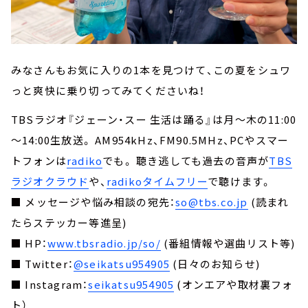
みなさんもお気に入りの1本を見つけて、この夏をシュワ
っと爽快に乗り切ってみてくださいね！
TBSラジオ『ジェーン・スー 生活は踊る』は月～木の11:00
～14:00生放送。 AM954kHz、FM90.5MHz、PCやスマー
トフォンは
radiko
でも。 聴き逃しても過去の音声が
TBS
ラジオクラウド
や、
radikoタイムフリー
で聴けます。
■ メッセージや悩み相談の宛先：
so@tbs.co.jp
(読まれ
たらステッカー等進呈)
■ HP：
www.tbsradio.jp/so/
(番組情報や選曲リスト等)
■ Twitter：
@seikatsu954905
(日々のお知らせ)
■ Instagram：
seikatsu954905
(オンエアや取材裏フォ
ト）