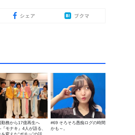
シェア
ブクマ
場勤務から17億再生へ
#69 そろそろ愚痴ログの時間
—『モナキ』4人が語る、
かも～。
生を変えた“ポチッ”の話