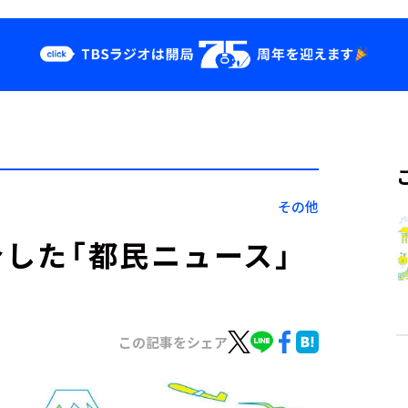
クス
イベント・グッ
ズ
st
YouTube
せ
会社情報
その他
介した「都民ニュース」
この記事をシェア