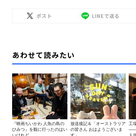
ポスト
LINEで送る
あわせて読みたい
『映画ちいかわ 人魚の島の
放送後記＆「オーストラリア
工
ひみつ』を観に行ったのはい
の皆さん おはようございま
—
いけれど…
す」
人