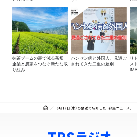
抹茶ブームの裏で減る茶畑
ハンセン病と外国人。見過ご
リ
企業と農家をつなぐ新たな取
されてきた二重の差別
ス
り組み
I
リ
6月17日（水）の放送で紹介した「都民ニュース」