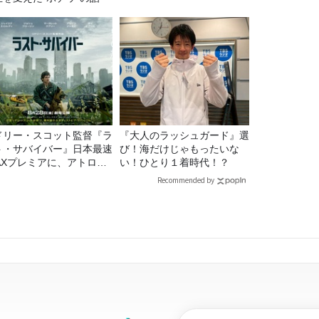
ドリー・スコット監督『ラ
『大人のラッシュガード』選
ト・サバイバー』日本最速
び！海だけじゃもったいな
MAXプレミアに、アトロク
い！ひとり１着時代！？
スナー60名をご招待！
Recommended by