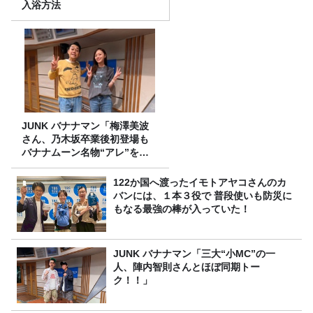
入浴方法
JUNK バナナマン「梅澤美波
さん、乃木坂卒業後初登場も
バナナムーン名物“アレ”を喰
らう」
122か国へ渡ったイモトアヤコさんのカ
バンには、１本３役で 普段使いも防災に
もなる最強の棒が入っていた！
JUNK バナナマン「三大“小MC”の一
人、陣内智則さんとほぼ同期トー
ク！！」