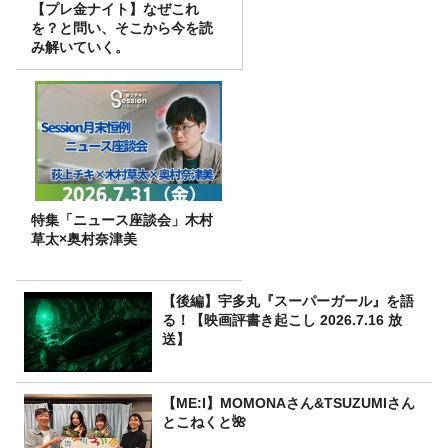
【プレ金ナイト】なぜこれ
を？と問い、そこから今を読
み解いていく。
特集「ニュース座談会」木村
草太×奥村奈津美
【後編】宇多丸『スーパーガール』を語
る！【映画評書き起こし 2026.7.16 放
送】
【ME:I】MOMONAさん&TSUZUMIさん
とこねくと🌺