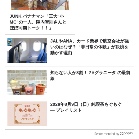
JUNK バナナマン「三大“小
MC”の一人、陣内智則さんと
ほぼ同期トーク！！」
JALやANA、カード業界で航空会社が強
いのはなぜ？「非日常の体験」が決済を
動かす理由
知らない人が8割！？#グラニータ の最前
線
2026年8月9日（日）純喫茶もぐもぐ
― プレイリスト
Recommended by