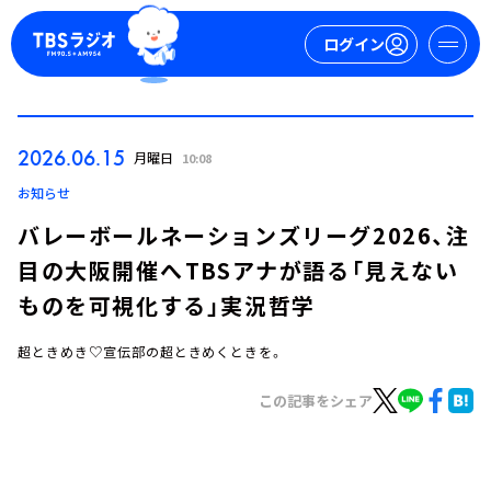
ログイン
マイページ
2026.06.15
月曜日
10:08
新規会員登録
ログイン
お知らせ
バレーボールネーションズリーグ2026、注
目の大阪開催へ――TBSアナが語る「見えない
ものを可視化する」実況哲学
超ときめき♡宣伝部の超ときめくときを。
今日の番組表
この記事をシェア
週間番組表
トピックス
TBS Podcast