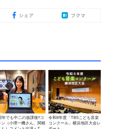
シェア
ブクマ
5周年でも中二の放課後‼コ
令和8年度「TBSこども音楽
キン（小堺一機さん、関根
コンクール」横浜地区大会レ
さん）コメント出演＜TBS
ポート