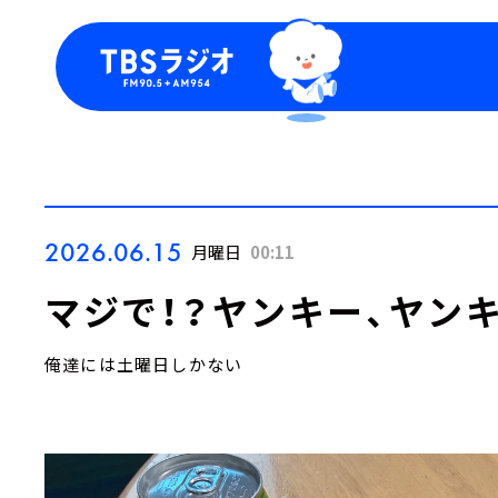
今日の番組表
トピッ
週間番組表
TBS
Podca
お知ら
2026.06.15
月曜日
00:11
マジで！？ヤンキー、ヤンキ
俺達には土曜日しかない