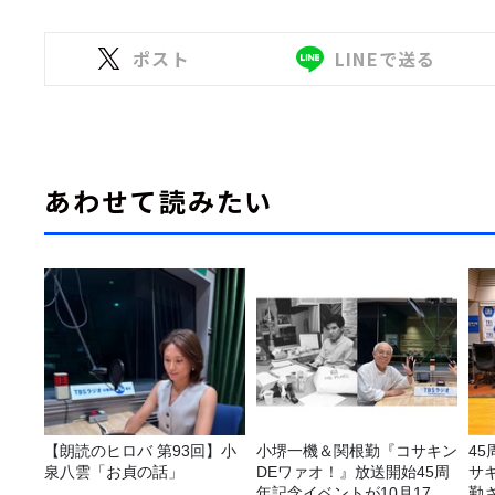
ポスト
LINEで送る
あわせて読みたい
【朗読のヒロバ 第93回】小
小堺一機＆関根勤『コサキン
4
泉八雲「お貞の話」
DEワァオ！』放送開始45周
サ
年記念イベントが10月17日
勤