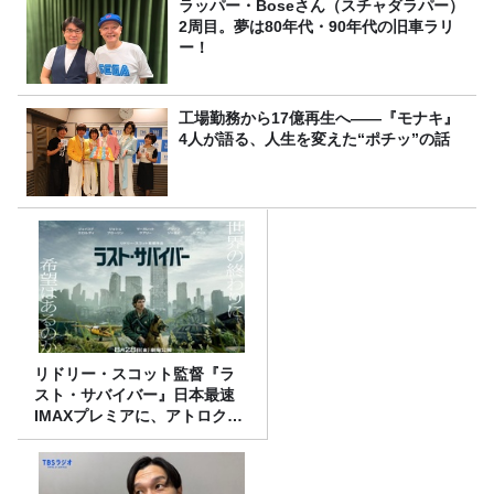
ラッパー・Boseさん（スチャダラパー）
2周目。夢は80年代・90年代の旧車ラリ
ー！
工場勤務から17億再生へ——『モナキ』
4人が語る、人生を変えた“ポチッ”の話
リドリー・スコット監督『ラ
スト・サバイバー』日本最速
IMAXプレミアに、アトロクリ
スナー60名をご招待！