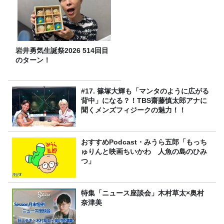
岩井勇気生誕祭2026 514回目
のターン！
#17. 篠塚大輝も「マンタのように広がる
背中」になる？！TBS齋藤慎太郎アナに
聞くメンズフィジークの魅力！！
おすすめPodcast・みうら五郎「もっち
ゅりんと映画ちいかわ 人魚の島のひみ
つ」
特集「ニュース座談会」木村草太×奥村
奈津美