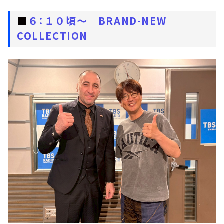
■
６：１０頃～ BRAND-NEW
COLLECTION