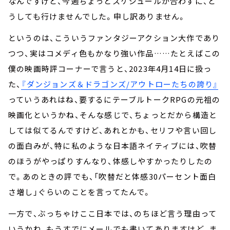
なんですけど、今週ちょっとスケジュールが合わずに、ど
うしても行けませんでした。申し訳ありません。
というのは、こういうファンタジーアクション大作であり
つつ、実はコメディ色もかなり強い作品……たとえばこの
僕の映画時評コーナーで言うと、2023年4月14日に扱っ
た、
『ダンジョンズ＆ドラゴンズ/アウトローたちの誇り』
っていうあれはね、要するにテーブルトークRPGの元祖の
映画化というかね、そんな感じで、ちょっとだから構造と
しては似てるんですけど、あれとかも、セリフや言い回し
の面白みが、特に私のような日本語ネイティブには、吹替
のほうがやっぱりすんなり、体感しやすかったりしたの
で。あのときの評でも、「吹替だと体感30パーセント面白
さ増し」ぐらいのことを言ってたんで。
一方で、ぶっちゃけここ日本では、のちほど言う理由って
いうかね、もうすでにメールでも書いてありますけど、ま