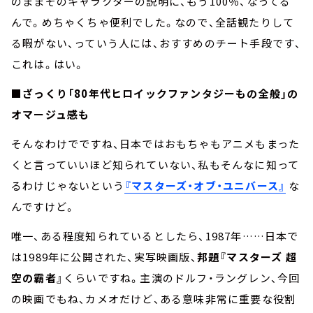
のままそのキャラクターの説明に、もう100％、なってる
んで。めちゃくちゃ便利でした。なので、全話観たりして
る暇がない、っていう人には、おすすめのチート手段です、
これは。はい。
■ざっくり「80年代ヒロイックファンタジーもの全般」の
オマージュ感も
そんなわけでですね、日本ではおもちゃもアニメもまった
くと言っていいほど知られていない、私もそんなに知って
るわけじゃないという
『マスターズ・オブ・ユニバース』
な
んですけど。
唯一、ある程度知られているとしたら、1987年……日本で
は1989年に公開された、実写映画版、
邦題『マスターズ 超
空の霸者』
くらいですね。主演のドルフ・ラングレン、今回
の映画でもね、カメオだけど、ある意味非常に重要な役割