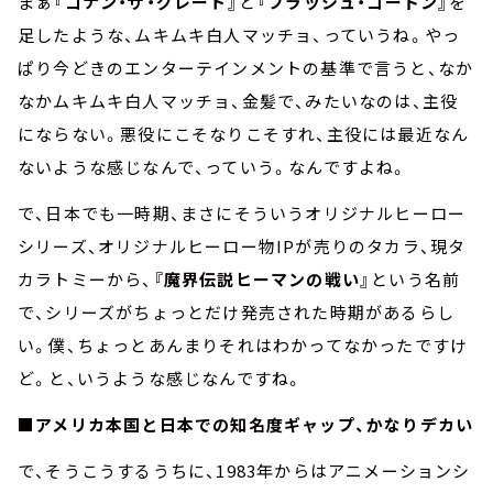
まぁ
『コナン・ザ・グレート』
と
『フラッシュ・ゴードン』
を
足したような、ムキムキ白人マッチョ、っていうね。やっ
ぱり今どきのエンターテインメントの基準で言うと、なか
なかムキムキ白人マッチョ、金髪で、みたいなのは、主役
にならない。悪役にこそなりこそすれ、主役には最近なん
ないような感じなんで、っていう。なんですよね。
で、日本でも一時期、まさにそういうオリジナルヒーロー
シリーズ、オリジナルヒーロー物IPが売りのタカラ、現タ
カラトミーから、
『魔界伝説ヒーマンの戦い』
という名前
で、シリーズがちょっとだけ発売された時期があるらし
い。僕、ちょっとあんまりそれはわかってなかったですけ
ど。と、いうような感じなんですね。
■アメリカ本国と日本での知名度ギャップ、かなりデカい
で、そうこうするうちに、1983年からはアニメーションシ