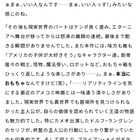
ぁまぁ、いい人なんです……まぁ、いい人っす！」みたいな
感じのね。
「その後も現実世界のパートはテンポ良く進み、エターニ
アへ舞台が移ってからは怒涛の展開の連続。最後まで飽
きる瞬間がありませんでした。また本作には、味方も敵も
『アメリカの子供が大好きそう』なキャラクター達。筋骨
隆々の戦士、怪物、魔法使い、ロボットなど、おもちゃ箱を
ひっくり返したような楽しさがあり……」。まぁ、
本当に
おもちゃ
なんですけど（笑）。「……リアリティラインを気
にする最近のアメコミ映画とは一味違う清々しさがあり
ました。現実世界でも異世界でも居場所を見つけられな
かった主人公が、自らの価値を認められていく王道の物語
も魅力的でした。特にカメオ出演したドルフ・ラングレン
のセリフが、終盤の主人公の行動にしっかり繋がっていた
のも印象的です。そして何より、ブライアン・メイがギタ