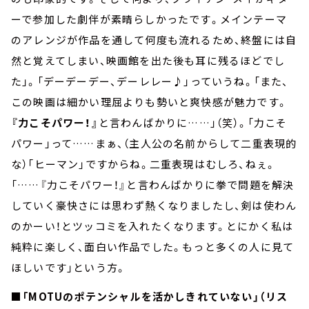
ーで参加した劇伴が素晴らしかったです。メインテーマ
のアレンジが作品を通して何度も流れるため、終盤には自
然と覚えてしまい、映画館を出た後も耳に残るほどでし
た」。「デーデーデー、デーレレー♪」っていうね。「また、
この映画は細かい理屈よりも勢いと爽快感が魅力です。
『力こそパワー！』
と言わんばかりに……」（笑）。「力こそ
パワー」って……まぁ、（主人公の名前からして二重表現的
な）「ヒーマン」ですからね。二重表現はむしろ、ねぇ。
「……『力こそパワー！』と言わんばかりに拳で問題を解決
していく豪快さには思わず熱くなりましたし、剣は使わん
のかーい！とツッコミを入れたくなります。とにかく私は
純粋に楽しく、面白い作品でした。もっと多くの人に見て
ほしいです」という方。
■「MOTUのポテンシャルを活かしきれていない」（リス