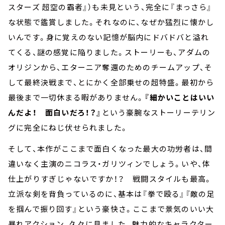
スターズ 超空の霸者』）も未見という、完全に『まっさら』
な状態で鑑賞しました。それなのに、なぜか猛烈に懐かし
いんです。身に覚えのない記憶が脳内にドバドバと溢れ
てくる、謎の感覚に陥りました。ストーリーも、アダムの
オリジンから、エターニア奪還のためのチームアップ、そ
して最終決戦まで、とにかく全部乗せの超特盛。最初から
最後まで一切休まる暇がありません。
『細かいことはいい
んだよ！ 面白いだろ！？』
という豪腕なストーリーテリン
グに完全にねじ伏せられました。
そして、本作がここまで面白くなった最大の功労者は、間
違いなく主演のニコラス・ガリツィンでしょう。いや、体
仕上がりすぎじゃないですか！？ 戦闘スタイルも最高。
立派な剣を背負っているのに、基本は『拳で殴る』『敵の足
を掴んで振り回す』という豪快さ。ここまで景気のいい大
暴れアクション、久々に見ました。魅力的なキャラクター