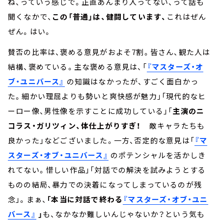
ね、っていう感じで。正直あんまり入ってない、って話も
聞くなかで、
この「普通」は、健闘しています、
これはぜん
ぜん。はい。
賛否の比率は、褒める意見がおよそ7割。皆さん、観た人は
結構、褒めている。主な褒める意見は、「
『マスターズ・オ
ブ・ユニバース』
の知識はなかったが、すごく面白かっ
た。細かい理屈よりも勢いと爽快感が魅力」「現代的なヒ
ーロー像、男性像を示すことに成功している」「
主演のニ
コラス・ガリツィン、体仕上がりすぎ！
敵キャラたちも
良かった」などございました。一方、否定的な意見は「
『マ
スターズ・オブ・ユニバース』
のポテンシャルを活かしき
れてない。惜しい作品」「対話での解決を試みようとする
ものの結局、暴力での決着になってしまっているのが残
念」。まぁ、
「本当に対話で終わる
『マスターズ・オブ・ユニ
バース』
」
も、なかなか難しいんじゃないか？という気も