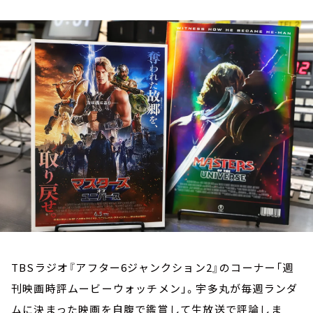
お知らせ
イベント・グッズ
YouTube
会社情報
TBSラジオ『アフター6ジャンクション2』のコーナー「週
刊映画時評ムービーウォッチメン」。宇多丸が毎週ランダ
ムに決まった映画を自腹で鑑賞して生放送で評論しま