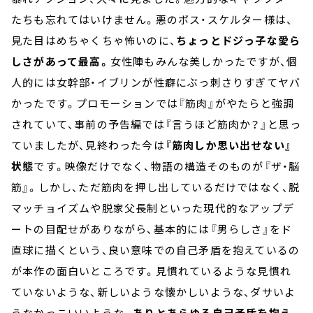
たちも忘れてはいけません。悪のボス・スケルター様は、
見た目はめちゃくちゃ怖いのに、
ちょっとドジっ子な愛ら
しさがあって最高。
女性陣もみんな美しかったですが、個
人的には女幹部・イブリンが性癖にぶっ刺さりすぎてヤバ
かったです。プロモーションでは『筋肉』がやたらと強調
されていて、事前の予告編では『言うほど筋肉か？』と思っ
ていましたが、見終わった今は
『筋肉しか思い出せない』
状態
です。映像だけでなく、物語の構造そのものが『ザ・脳
筋』。しかし、ただ筋肉を押し出しているだけではなく、脱
マッチョイズムや脱家父長制といった現代的なアップデ
ートの目配せがありながら、基本的には『男らしさ』をド
直球に描くという、良い意味での自己矛盾を抱えているの
が本作の面白いところです。見慣れているような見慣れ
ていないような、新しいような懐かしいような、ダサいよ
うなかっこいいような。
ありとあらゆる自己矛盾を抱え