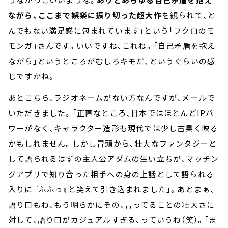
ながら、ここまで娯楽に振り切った超大作
を観られて、と
んでもない満足感に包まれています」という「フクロのモ
モンガ」さんです。いいですね、これね。「自己矛盾を抱え
ながら」というところがむしろキモだ、というぐらいの感
じですかね。
あとこちら、ラジオネームがない方なんですが、メールで
いただきました。「正直なところ、日本ではほとんどIPパ
ワーがなく、キャラクター造形も現代では少し古臭く映る
かもしれません。しかし冒頭から、壮大なファンタジーと
して語られるはずの主人公アダムの生い立ちが、マッチン
グアプリで知り合った相手への身の上話として語られる
入りに『ふふっ』と笑えて引き込まれました」。あとまぁ、
語り口もね、もう明らかにその、言ってることの壮大さに
対して、語り口がカジュアルすぎる、っていうね（笑）。「ま