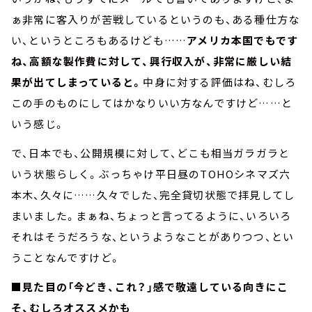
ぁ非常に客入りが苦戦しているというのも、ある種仕方な
い、というところもあるけども……
アメリカ本国でもです
ね、高額な製作費に対して、興行収入が、非常に厳しい結
果が出てしまっていると。
中身に対する評価はね、むしろ
この手のものにしてはかなりいい方なんですけど……と
いう感じ。
で、日本でも、公開規模に対して、どこも相当ガラガラと
いう状態らしく。ぶっちゃけ平日昼のTOHOシネマズ六
本木、久々に……久々でした、完全貸切状態で拝見してし
まいました。まぁね、ちょっと言ってるように、いろいろ
それはそうだろうな、というようなことがありつつ、とい
うことなんですけど。
■見た目の「今どき、これ？」感で敬遠している向きにこ
そ、むしろオススメかも