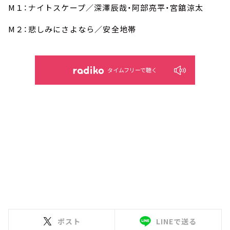
M１：ナイトスケープ／深澤辰哉・阿部亮平・宮舘涼太
M２：悲しみにさよなら／安全地帯
タイムフリーで聴く
ポスト
LINEで送る