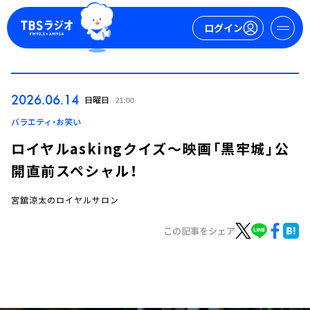
ログイン
マイページ
2026.06.14
日曜日
21:00
新規会員登録
ログイン
バラエティ・お笑い
ロイヤルaskingクイズ～映画「黒牢城」公
開直前スペシャル！
宮舘涼太のロイヤルサロン
この記事をシェア
今日の番組表
週間番組表
トピックス
TBS Podcast