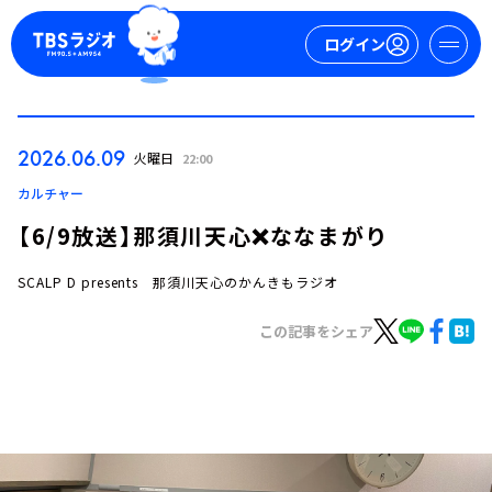
ログイン
マイページ
2026.06.09
火曜日
22:00
新規会員登録
ログイン
カルチャー
【6/9放送】那須川天心❌ななまがり
SCALP D presents 那須川天心のかんきもラジオ
この記事をシェア
今日の番組表
週間番組表
トピックス
TBS Podcast