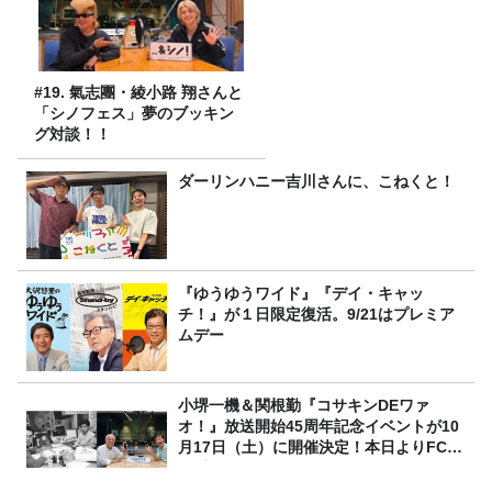
#19. 氣志團・綾小路 翔さんと
「シノフェス」夢のブッキン
グ対談！！
ダーリンハニー吉川さんに、こねくと！
『ゆうゆうワイド』『デイ・キャッ
チ！』が１日限定復活。9/21はプレミア
ムデー
小堺一機＆関根勤『コサキンDEワァ
オ！』放送開始45周年記念イベントが10
月17日（土）に開催決定！本日よりFC先
行受付スタート！