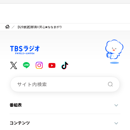
【6/9放送】那須川天心❌ななまがり
番組表
コンテンツ