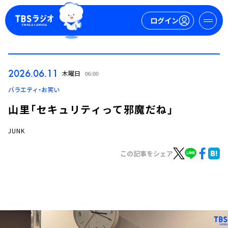
ログイン
マイページ
2026.06.11
木曜日
06:00
新規会員登録
ログイン
バラエティ・お笑い
山里「セキュリティって邪魔だね」
JUNK
この記事をシェア
今日の番組表
週間番組表
トピックス
TBS Podcast