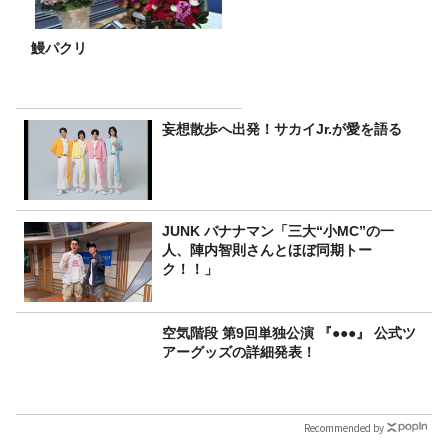
鰻パクリ
妄想散歩へ出発！サカイJr.が愛を語る
JUNK バナナマン「三大“小MC”の一
人、陣内智則さんとほぼ同期トー
ク！！」
空気階段 第9回単独公演 『●●●』 公式ツ
アーグッズの詳細発表！
Recommended by