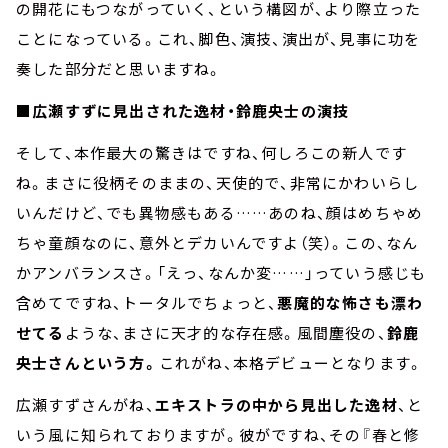
の開花にもつながっていく、という構図が、より際立った
ことになっている。これ、脚色、演技、演出が、見事に功を
奏した部分だと思いますね。
■広瀬すずに見出された逸材・鈴鹿央士の演技
そして、本作最大の驚きはですね、何しろこの新人です
ね。まさに役柄そのままの、天使的で、非常にかわいらし
いんだけど、でも異物感もある
……
あのね、顔はめちゃめ
ちゃ童顔なのに、意外とデカいんですよ（笑）。この、なん
かアンバランスさ。「えっ、なんか変
……
」っていう感じも
含めてですね、トータルでちょっと、
悪魔的な怖さも漂わ
せてる
ような、まさに天才的な存在感。風間塵役の、
鈴鹿
央士さんという方。
これがね、本格デビューとなります。
広瀬すずさんがね、
エキストラの中から見出した逸材
、と
いう風に知られておりますが。彼がですね、その『春と修