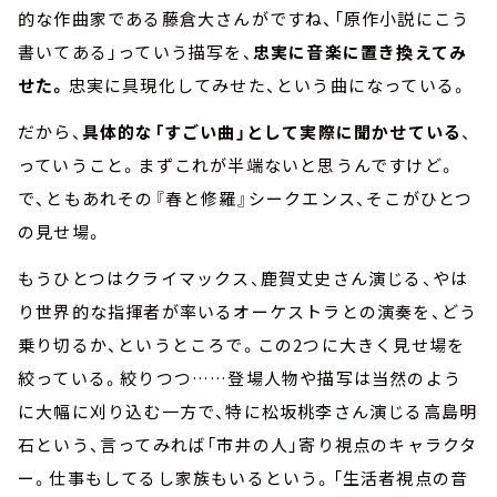
的な作曲家である藤倉大さんがですね、「原作小説にこう
書いてある」っていう描写を、
忠実に音楽に置き換えてみ
せた。
忠実に具現化してみせた、という曲になっている。
だから、
具体的な「すごい曲」として実際に聞かせている
、
っていうこと。まずこれが半端ないと思うんですけど。
で、ともあれその『春と修羅』シークエンス、そこがひとつ
の見せ場。
もうひとつはクライマックス、鹿賀丈史さん演じる、やは
り世界的な指揮者が率いるオーケストラとの演奏を、どう
乗り切るか、というところで。この
2
つに大きく見せ場を
絞っている。絞りつつ
……
登場人物や描写は当然のよう
に大幅に刈り込む一方で、特に松坂桃李さん演じる高島明
石という、言ってみれば「市井の人」寄り視点のキャラクタ
ー。仕事もしてるし家族もいるという。「生活者視点の音