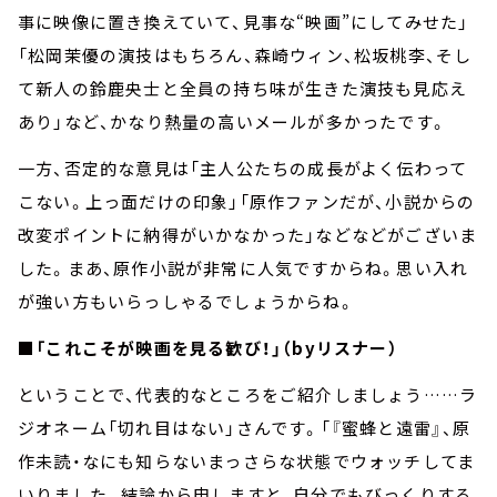
事に映像に置き換えていて、見事な
“
映画
”
にしてみせた」
「松岡茉優の演技はもちろん、森崎ウィン、松坂桃李、そし
て新人の鈴鹿央士と全員の持ち味が生きた演技も見応え
あり」など、かなり熱量の高いメールが多かったです。
一方、否定的な意見は「主人公たちの成長がよく伝わって
こない。上っ面だけの印象」「原作ファンだが、小説からの
改変ポイントに納得がいかなかった」などなどがございま
した。まあ、原作小説が非常に人気ですからね。思い入れ
が強い方もいらっしゃるでしょうからね。
■
「これこそが映画を見る歓び！」（byリスナー）
ということで、代表的なところをご紹介しましょう
……
ラ
ジオネーム「切れ目はない」さんです。「『蜜蜂と遠雷』、原
作未読・なにも知らないまっさらな状態でウォッチしてま
いりました。結論から申しますと、自分でもびっくりする