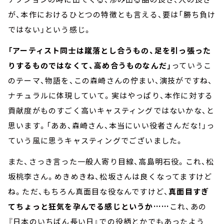
が、本作におけるひとつの特徴とも言える、要は「勝ち負け
ではない」という感じ。
「アーティスト同士は蹴落とし合うもの、足を引っ張った
りするものではなくて、高め合うものなんだ」
っていうこ
のテーマ、物語を、この森崎さんの佇まい、演技がですね、
ナチュラルに体現していて。実はやっぱり、本作に対する
貢献度がものすごく高いキャスティングではないかな、と
思います。「ああ、森崎さん、本当にいい役者さんだな！」っ
ていう風に思うキャスティングでございました。
また、さっき言った一般人寄り目線、高島明石役。これ、松
坂桃李さん。めきめきね、松坂さんは良くなってますけど
ね。ただ、もちろん真面目な役なんですけど、
真面目すぎ
てちょっと狂気を孕んでる感じというか
……
これ、あの
『日本のいちばん長い日』での役柄とかでもあったよう