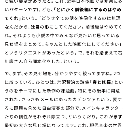
ら強い要望があったと。これ、近年日本映画では非常に多
いパターンですけども、
「とにかく前後編にするのはやめ
てくれ」
という。「どうせ全ての話を映像化するのは無理
なんだから、独自の形にしてください。前後編はやめてく
れ。それよりも小説の中でみんなが見たいと思っている
見せ場をまとめて、ちゃんとした映画化にしてください」
というリクエストがあったという。で、それを踏まえて石
川慶さん自ら脚本化をした、という。
で、まず、その見せ場を、分かりやすく絞ってますね。
2
つ
に絞っている。ひとつは、宮沢賢治の詩集
『春と修羅』
とい
うのをテーマにした新作の課題曲。特にその後半に用意
された、さっきもメールにあったカデンツァという、要す
るに即興も含めた自由演奏の部分で、メインキャラクター
たちの個性がそれぞれ際立つ、というくだり。これがまず
最初の大きな見せ場になってます。これ、現代音楽の世界