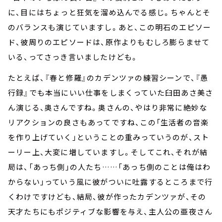
に、目にはちょっと狂気を溜め込んでる感じ。ちゃんとそ
のバランスも演じていますし。あと、この明石のエピソー
ド、彼周りのエピソードは、原作よりもむしろ膨らませて
いる、ってさっき言いましたけども。
たとえば、『春と修羅』のカデンツァの練習シーンで、『愚
行録』でも本当にいい仕事をしまくっていた臼田あさ美さ
ん演じる、奥さんですね。奥さんの、やはり非常に絶妙な
リアクションの良さもあってですね、この「生活者の音楽
を作り上げていく」ということの重みっていうのが、スト
ーリー上、大変に増していますし。そしてこれ、それが結
局は、「あっち側」の人たち
……
「あっち側のことは俺はわ
からない」っていう風に彼がついに吐露するところまで行
くわけですけども、結局、彼が作ったカデンツァが、その
天才たちにもポジティブな影響を与え、主人公の亜夜さん