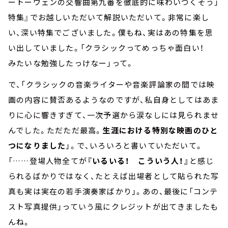
ートーヴェンの交響曲第九番を徹底的に味わいつくそう」
特集』でお越しいただいて解説いただいて。非常に楽し
い、深い特集でございました。僕もね、実はあの特集を思
い出していました。「クラシックってめっちゃ面白い！
みたいな勉強したっけなー」って。
で、「クラシックの音楽ライターや音楽評論家の間では映
画の内容に賛否あるようなのですが、私自身としてはあま
りに心に響きすぎて、一次予選から涙なしには見られませ
んでした。ただただ最高。
生涯における特別な映画のひと
つになりました
」。で、いろいろと書いていただいて。
「
……
登場人物全てが
『いるいる！ こういう人！』
と感じ
られるばかりではなく、たとえば出場者として貼られた写
真も実は実在の若手演奏家ばかり」。あの、最後に「コンテ
スト写真提供」っていう風にクレジットが出てきましたも
んね。