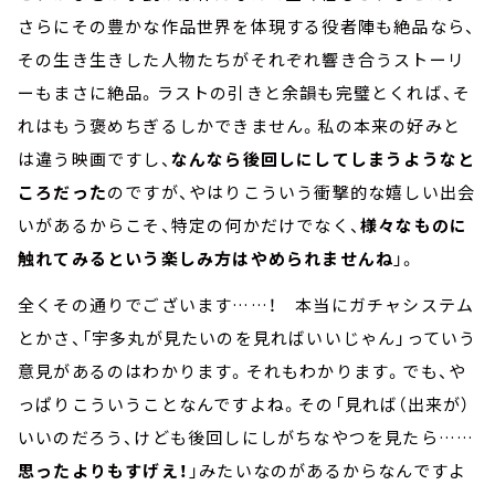
さらにその豊かな作品世界を体現する役者陣も絶品なら、
その生き生きした人物たちがそれぞれ響き合うストーリ
ーもまさに絶品。ラストの引きと余韻も完璧とくれば、そ
れはもう褒めちぎるしかできません。私の本来の好みと
は違う映画ですし、
なんなら後回しにしてしまうようなと
ころだった
のですが、やはりこういう衝撃的な嬉しい出会
いがあるからこそ、特定の何かだけでなく、
様々なものに
触れてみるという楽しみ方はやめられませんね
」。
全くその通りでございます
……
！ 本当にガチャシステム
とかさ、「宇多丸が見たいのを見ればいいじゃん」っていう
意見があるのはわかります。それもわかります。でも、や
っぱりこういうことなんですよね。その「見れば（出来が）
いいのだろう、けども後回しにしがちなやつを見たら
……
思ったよりもすげえ！
」みたいなのがあるからなんですよ