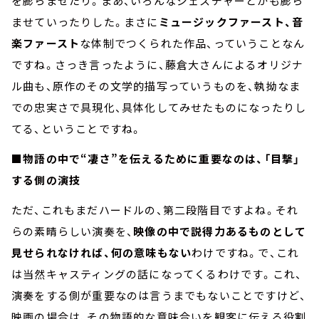
を膨らませたり。まあ、いろんなジェスチャーとかも膨ら
ませていったりした。まさに
ミュージックファースト、音
楽ファースト
な体制でつくられた作品、っていうことなん
ですね。さっき言ったように、藤倉大さんによるオリジナ
ル曲も、原作のその文学的描写っていうものを、執拗なま
での忠実さで具現化、具体化してみせたものになったりし
てる、ということですね。
■物語の中で“凄さ”を伝えるために重要なのは、「目撃」
する側の演技
ただ、これもまだハードルの、第二段階目ですよね。それ
らの素晴らしい演奏を、
映像の中で説得力あるものとして
見せられなければ、何の意味もない
わけですね。で、これ
は当然キャスティングの話になってくるわけです。これ、
演奏をする側が重要なのは言うまでもないことですけど、
映画の場合は、その物語的な意味合いを観客に伝える役割