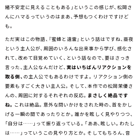
緒不安定に見えることもある」というこの感じが、松岡さ
んにハマるっていうのはまあ、予想もつくわけですけど
も。
ただ実はこの物語、『蜜蜂と遠雷』という話はですね、亜夜
という主人公が、周囲のいろんな出来事から学び、感化さ
れて、改めて目覚めていく、という話なので、要はさっき
言った、主人公なんだけど、
実はいちばんリアクションを
取る側、
の主人公でもあるわけですよ。リアクション側の
要素もすごく大きい主人公。そして、本作での松岡茉優さ
んの、周囲に対するそれぞれの反応。
まさしく絶品です
ね。
これは絶品。意外な問いかけをされた時の、首をかし
げる一瞬の間であったりとか。誰かを眩しく見やりつつ、
「自分は
……
」って振り返っている。「ああ、眩しい。わたし
は
……
」っていうこの見やり方とか。そしてもちろん、音