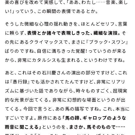
楽の喜びを改めて実感して、「ああ、わたし
……
音楽、楽し
い！」っていう、この瞬間の表情であるとか。
そうした微細な心理の揺れ動きを、ほとんどセリフ、言葉
に頼らず、
表情とか諸々で表現しきった、繊細な演技。
そ
の先にあるクライマックスで、まさに『ブラック・スワン』
ばりのですね、自信に満ちきった覚醒！っていうのが来る
から、非常にカタルシスも生まれる、というわけですね。
あと、これはその石川慶さんの演出の部分ですけど、これ
は『愚行録』でも活かされてたんですけど、非常にリアリ
ズムに基づいた話でありながら、時々ものすごく、超現実
的な光景が出てくる。非常に幻想的な場面というのが出
てくる。今回で言うと、あの馬の描写ですね。これ、本当に
すごいですよ。原作にある
「馬の蹄、ギャロップのような
雨音に聞こえる」
というのを、
まさか、馬そのもので
……