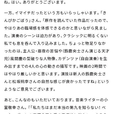
ね。はい。ありがとうございます。
一方、イマイチだったという方もいらっしゃいます。「き
んぴかごぼう」さん。「原作を読んでいた作品だったので、
やはりあの臨場感を体感できるのかと思いながら見まし
た。演奏のシーンは迫力があり、クラシックに明るくない
私でも息を呑んで入り込みました。ちょっと物足りなか
ったのは、主人公・亜夜の苦悩や（鈴鹿央士さん演じる天才
児）風間塵の型破りな人物像、カデンツァ（自由演奏）を生
み出すまでの
4
人の心の動きの描写です。映画の
2
時間で
はやはり厳しいかと思います。演技は新人の鈴鹿央士さ
んと松坂桃李さんの自然な感じが良かったですね」という
ようなご意見でございます。
あと、こんなのもいただいております。音楽ライターの小
室敬幸さん。『「私たちはまだ本当の第九を知らない！ ベ