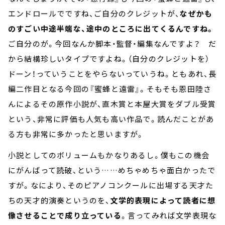
エンドロールでですね、ご自分のクレジットが、
なぜかも
のすごい中途半端な、途中のところに出てくるんですね。
ご自分のが。今回なんか脚本・監督・編集なんですよ？ だ
から結構珍しいタイプですよね。（自分のクレジットを）
ドーン！っていうことをやらないっていうね。ともあれ、長
編二作目となる今回の『蜜蜂と遠雷』。そもそも恩田陸さ
んによるその原作小説が、直木賞と本屋大賞をダブル受賞
という、非常に評価も人気も高い作品で。読んだことがあ
る方も非常に多かったと思いますが。
小説としてのボリュームもかなりあるし。僕もこの機会
にがんばって読破、という
……
めちゃめちゃ面白かったで
すが。なにより、そのピアノコンクールに出場する天才た
ちの天才的演奏というのを、
文学的表現によって読者に想
像させることで成り立っている
。言ってみれば文学表現な