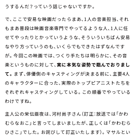
うするんだ？っていう話じゃないですか。
で、ここで安易な映画だったらまあ、
1
人の音楽担当、それ
もまあ普段は映画音楽専門でやってるような人、
1
人に任
せてやったりとかっていうような、そういういちばん安易
なやり方っていうのも、いくらでもできたはずなんです
が。今回この映画では、つくり手たちは明らかに、その音
楽というものに対して、
実に本気な姿勢で臨んでおりまし
て。
まず、俳優側のキャスティングが決まる前に、主要
4
人
のキャラクターに合った、実際のトップピアニストたちを
それぞれキャスティングしている。この順番でやっている
わけですね。
主人公の栄伝亜夜は、河村尚子さん（訂正：放送では「かわ
むらなおこ」と言ってしまいましたが、正しくは「かわむら
ひさこ」でした。お詫びして訂正いたします）。マサルとい