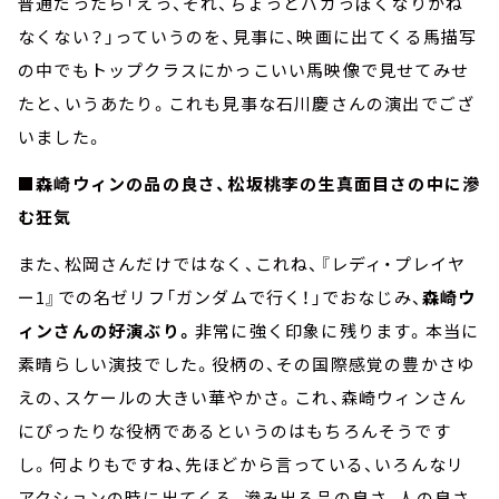
普通だったら「えっ、それ、ちょっとバカっぽくなりかね
なくない？」っていうのを、見事に、映画に出てくる馬描写
の中でもトップクラスにかっこいい馬映像で見せてみせ
たと、いうあたり。これも見事な石川慶さんの演出でござ
いました。
■森崎ウィンの品の良さ、松坂桃李の生真面目さの中に滲
む狂気
また、松岡さんだけではなく、これね、『レディ・プレイヤ
ー
1
』での名ゼリフ「ガンダムで行く！」でおなじみ、
森崎ウ
ィンさんの好演ぶり。
非常に強く印象に残ります。本当に
素晴らしい演技でした。役柄の、その国際感覚の豊かさゆ
えの、スケールの大きい華やかさ。これ、森崎ウィンさん
にぴったりな役柄であるというのはもちろんそうです
し。何よりもですね、先ほどから言っている、いろんなリ
アクションの時に出てくる、滲み出る品の良さ、人の良さ