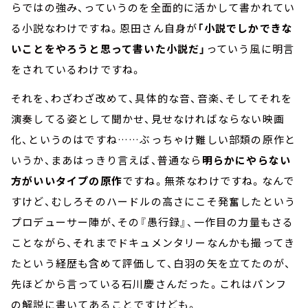
らではの強み、っていうのを全面的に活かして書かれてい
る小説なわけですね。恩田さん自身が
「小説でしかできな
いことをやろうと思って書いた小説だ」
っていう風に明言
をされているわけですね。
それを、わざわざ改めて、具体的な音、音楽、そしてそれを
演奏してる姿として聞かせ、見せなければならない映画
化、というのはですね
……
ぶっちゃけ難しい部類の原作と
いうか、まあはっきり言えば、普通なら
明らかにやらない
方がいいタイプの原作
ですね。無茶なわけですね。なんで
すけど、むしろそのハードルの高さにこそ発奮したという
プロデューサー陣が、その『愚行録』、一作目の力量もさる
ことながら、それまでドキュメンタリーなんかも撮ってき
たという経歴も含めて評価して、白羽の矢を立てたのが、
先ほどから言っている石川慶さんだった。これはパンフ
の解説に書いてあることですけども。