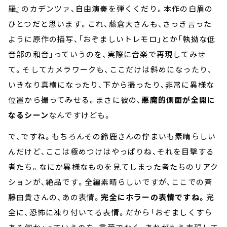
羅』のカデンツァ、自由演奏を弾くくだり。本作の白眉の
ひとつだと思います。これ、藤倉大さんも、さっき言った
ように原作の描写、「おぞましいトレモロ」とか「執拗な低
音部の和音」っていうのを、実際に音楽で再現してみせ
て。そしてカメラワークも、ここだけは斜めになったり、
いきなり真横になったり、下から撮ったり、非常に異様な
位置から撮ってみせる。まさに彼の、
悪魔的側面が全開に
なるシーン
なんですけども。
で、ですね。もちろんその鈴鹿さんの佇まいも素晴らしい
んだけど、ここは極めつけはやっぱりね、それを目撃する
者たち。なにか異様なものを見てしまった者たちのリアク
ションが、絶品です。全編素晴らしいですが、ここでの斉
藤由貴さんの、あの表情。
完全にホラーの表情ですね。
完
全に、恐怖に凍り付いてる表情。だから「おぞましくすら