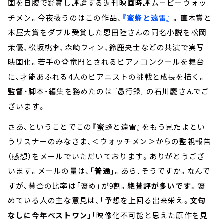
画を自腹で鑑賞し評論する週刊映画時評ムービーウォッ
チメン。今夜扱うのはこの作品、
『蜜蜂と遠雷』
。
直木賞と
本屋大賞をダブル受賞した恩田陸さんの同名小説を松岡
茉優、松坂桃李、森崎ウィン、鈴鹿央士などの共演で実写
映画化。若手の登竜門とされるピアノコンクールを舞台
に、才能あふれる
4
人のピアニストの挑戦と成長を描く。
監督・脚本・編集を務めたのは『愚行録』の石川慶さんでご
ざいます。
さあ、ということでこの『蜜蜂と遠雷』をもう見たよとい
うリスナーのみなさま、＜ウォッチメン＞からの監視報告
（感想）をメールでいただいております。ありがとうござ
います。メールの量は、
「普通」
。あら、そうですか。なんで
すが、賛否の比率は「褒め」が
9
割。
絶賛評が多いです。
褒
めている人の主な意見は、「予想を上回る出来栄え。
文句
なしに今年ベストワン
」「映像化不可能と思えた原作を見