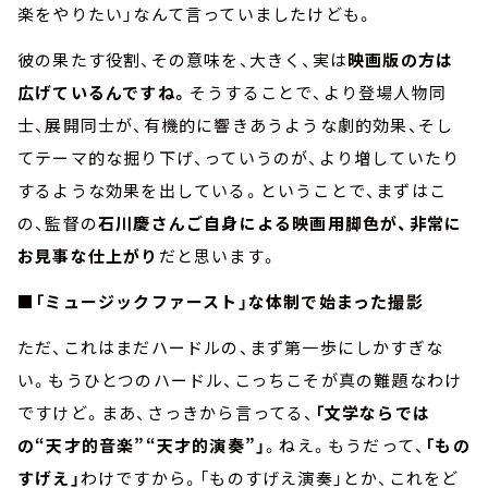
楽をやりたい」なんて言っていましたけども。
彼の果たす役割、その意味を、大きく、実は
映画版の方は
広げているんですね。
そうすることで、より登場人物同
士、展開同士が、有機的に響きあうような劇的効果、そし
てテーマ的な掘り下げ、っていうのが、より増していたり
するような効果を出している。ということで、まずはこ
の、監督の
石川慶さんご自身による映画用脚色が、非常に
お見事な仕上がり
だと思います。
■「ミュージックファースト」な体制で始まった撮影
ただ、これはまだハードルの、まず第一歩にしかすぎな
い。もうひとつのハードル、こっちこそが真の難題なわけ
ですけど。まあ、さっきから言ってる、
「文学ならでは
の
“
天才的音楽
”“
天才的演奏
”
」
。ねえ。もうだって、
「もの
すげえ」
わけですから。「ものすげえ演奏」とか、これをど