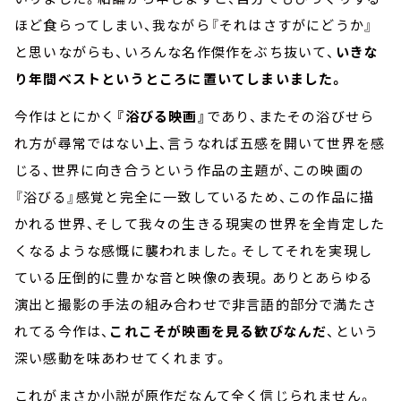
ほど食らってしまい、我ながら『それはさすがにどうか』
と思いながらも、いろんな名作傑作をぶち抜いて、
いきな
り年間ベストというところに置いてしまいました。
今作はとにかく
『浴びる映画』
であり、またその浴びせら
れ方が尋常ではない上、言うなれば五感を開いて世界を感
じる、世界に向き合うという作品の主題が、この映画の
『浴びる』感覚と完全に一致しているため、この作品に描
かれる世界、そして我々の生きる現実の世界を全肯定した
くなるような感慨に襲われました。そしてそれを実現し
ている圧倒的に豊かな音と映像の表現。ありとあらゆる
演出と撮影の手法の組み合わせで非言語的部分で満たさ
れてる今作は、
これこそが映画を見る歓びなんだ
、という
深い感動を味あわせてくれます。
これがまさか小説が原作だなんて全く信じられません。