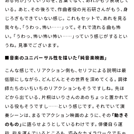
ある何か」っていうのを、言葉でなく、あれがもう表現して
いる。あと、その後ろで、作曲者役の光石研さんがもう、身
じろぎもできていない感じ。これもセットで、あれを見る
我々も、「うわっ、怖い
……
」って。それで流れる曲も怖
い。「うわっ、怖い怖い怖い
……
」っていう感じがするとい
うね。見事でございます。
■音楽のユニバーサル性を描いた「純音楽映画」
こんな感じで、リアクション側も、セリフによる説明は最
低限にしながら、どんどんとその世界を深めてくる。調律
師たちのいちいちのリアクションもそうですしね。先ほ
どから出ている、片桐はいりさんのあのちょっと置かれて
いる役もそうですし
……
という感じです。それでいて演
奏シーンは、まるでアクション映画のように、その
「動きそ
のもの」
に語らせようとしているわけです。俳優自ら運
指、指を運んでいるところも、巧みなカメラワークでちゃ