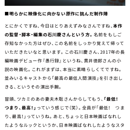
■
明らかに映像化に向かない原作に挑んだ制作陣
とにかくですね、今日はとりあえずみなさんですね、
本作
の監督・脚本・編集の石川慶さんという方。
名前をもしご
存知なかった方はぜひ、この名前をしっかり覚えて帰って
いただきたいなと思います。この石川慶さん、
2017
年の長
編映画デビュー作『愚行録』というね、貫井徳郎さんの小
説の映画化。これがまずは、本当に素晴らしくてですね。
並みいるキャストから「最高の最低人間演技」を引き出し
きる、というその演出手腕。
冒頭、ツカミのあの妻夫木聡さんからしてもう、
「最低！
つまり、最高！」
っていう感じで（笑）。全員が「最低！ つま
り、最高！」っていうね。あと、ちょっと日本映画ばなれし
たようなルックというか、日本映画ばなれしたようなスタ