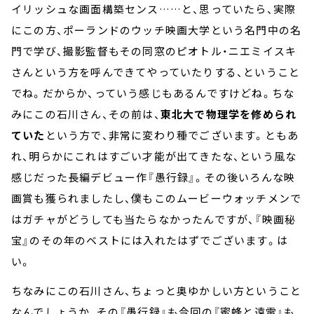
イリッシュな画面構築センス
……
と、思っていたら、実際
にこの方、ポーランドのウッチ映画大学という名門中の名
門で学び、撮影監督もその同窓のピオトル・ニエミイスキ
さんという方を呼んできてやっていたりする、ということ
でね。だからか、っていう感じもあるんですけどね。ちな
みにこの石川さん、その前は、
東北大で物理学を修められ
ていた
という方で、非常に変わり種でございます。ともあ
れ、明らかにこれはすごい才能が出てきたな、という風な
感じだった長編デビュー作『愚行録』。その後いろんな映
画賞も獲られましたし、僕もこのムービーウォッチメンで
はガチャがどうしても当たらなかったんですが、『映画秘
宝』のその年のベストには入れたはずでございます。は
い。
ちなみにこの石川さん、ちょっと奥ゆかしい方ということ
なんでしょうか、その『愚行録』も今回の『蜜蜂と遠雷』も、